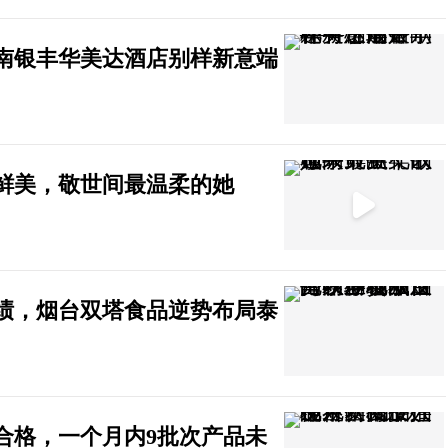
南银丰华美达酒店别样新意端
鲜美，敬世间最温柔的她
绩，烟台双塔食品逆势布局泰
合格，一个月内9批次产品未