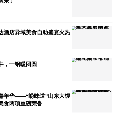
南来了
达酒店异域美食自助盛宴火热
牛，一锅暖团圆
饮嘉年华——“崂味道”山东大馒
美食两项重磅荣誉