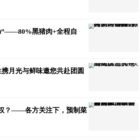
”——80%黑猪肉+全程自
生携月光与鲜味邀您共赴团圆
权？——各方关注下，预制菜