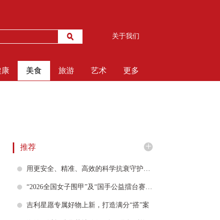
关于我们
健康
美食
旅游
艺术
更多
+
推荐
用更安全、精准、高效的科学抗衰守护您的明眸——莎蔓莉莎AI首尔星眸开启智能眼抗衰新时代
“2026全国女子围甲”及“国手公益擂台赛”同步登陆潍坊高密，山东平原桃花开队稳收主场大捷
吉利星愿专属好物上新，打造满分“搭”案