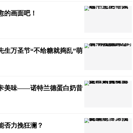
愈的画面吧！
先生万圣节“不给糖就捣乱”萌
卡美味——诺特兰德蛋白奶昔
能否力挽狂澜？