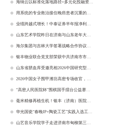
海纳云以标准化落地路径+多元化投融资体系搭建“六张网”，赋能新型基础设施高质量发展
用系统的专业救治接住晚癌患者沉重的托付——银丰（济南）医院肿瘤科给病人一张可以安放灵魂的床
业绩跨越式增长！中泰证券半年报净利预增146.31%，多条业务线同步增收
山东艺术学院昨日在济南与山东老年大学签订战略合作协议
海尔集团与吉林大学签署战略合作协议，深化产教融合发展新质生产力
银丰物业联合党支部荣获中共济南市市中区委颁发的“先进基层党组织”称号
山东省脐血库受邀亮相2026中国研究型医院学会学术会议
2026中国女子围甲潍坊高密专场收官，山东平原桃花开队2:1力克贵州贵旅集团队
“高密人民医院杯”围棋国手擂台公益赛启幕：民间棋友与职业九段同台切磋，共享围棋之乐
毫米精修再植生机！银丰（济南）医院成功实施断指再植合并肌腱修复手术
华光国瓷“春晚IP+陶瓷工艺”实践入选工信部质量提升与品牌建设典型案例
山艺音乐学院学子走进济南市甸柳第三社区开展暑期“三下乡”社会实践活动