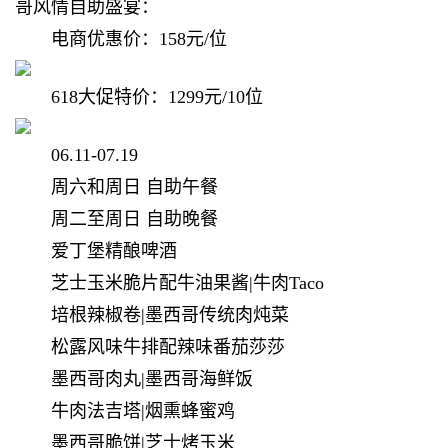
哥风情自助盛宴：
电商优惠价：
158
元/位
618大促特价：
1299元/10位
06.11-07.19
周六和周日 自助午餐
周二至周日 自助晚餐
爱丁堡精酿啤酒
芝士玉米脆片配牛油果酱|牛肉Taco
培根辣椒卷|墨西哥传统肉炖菜
松露风味牛排配辣味番茄莎莎
墨西哥肉丸|墨西哥海鲜饭
牛肉法吉塔|烟熏蜂蜜鸡
墨西哥脆饼|芝士烤玉米