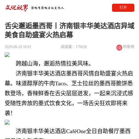
打开
舌尖邂逅墨西哥丨济南银丰华美达酒店异域
美食自助盛宴火热启幕
2026-06-10 10:01
阅读量：176620
听新闻
跨越山海，
邂逅热情拉美风味。
济南银丰华美达酒店
墨西哥风情自助盛宴火热启
幕。
味道醇厚的牛肉Taco、
芝士拉丝的
墨西哥脆饼
悉
数登场，
香辣鲜香在舌尖层层迸发，
一起来沉浸式感
受随性奔放的墨式饮食文化，
一场舌尖狂欢即将来
袭！
济南银丰华美达酒店
CaféOne全日自助餐厅
墨西