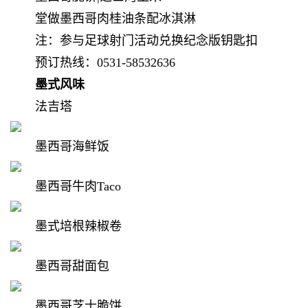
堂做墨西哥肉桂油条配冰淇淋
注：参与足球射门活动兑换纪念版钥匙扣
预订热线：0531-58532636
墨式风味
法吉塔
墨西哥海鲜饭
墨西哥牛肉Taco
墨式培根辣椒卷
墨西哥甜面包
墨西哥芝士脆饼