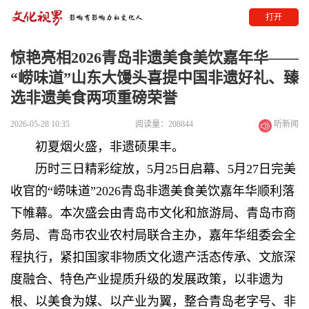
打开
惊艳亮相2026青岛非遗美食美饮嘉年华——
“崂味道”山东大馒头喜提中国非遗好礼、臻
选非遗美食两项重磅荣誉
2026-05-28 10:35
阅读量：208844
听新闻
初夏烟火盛，非遗硕果丰。
历时三日精彩绽放，5月25日启幕、5月27日完美
收官的“崂味道”2026青岛非遗美食美饮嘉年华顺利落
下帷幕。本次盛会由青岛市文化和旅游局、青岛市商
务局、青岛市农业农村局联合主办，嘉年华组委会全
程执行，紧扣国家非物质文化遗产活态传承、文旅深
度融合、特色产业提质升级的发展政策，以非遗为
根、以美食为媒、以产业为翼，整合青岛老字号、非