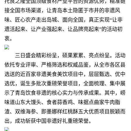
托良之隆全国顶级食材产业平台的资源优势，精准链
接全国市场渠道，让青岛本土隐匿于市井的非遗风
味、匠心农产走出岛城、面向全国，真正实现“让非
遗活起来、让产业强起来、让品牌亮起来”的活动初
衷。
三日盛会精彩纷呈，硕果累累、亮点纷呈。活动
依托专业评审、严格筛选和权威品鉴，从全市各区县
选送的近百家非遗美食美饮项目中，层层甄选、优中
选优，诞生多批次重磅荣誉项目，全面梳理、集中展
示了青岛饮食非遗的核心实力与传承成果。其中，崂
味道山东大馒头、食者蒜香鸡、味据点曲家牛肉脂
渣、双维海参、即墨娜样红桃酥五大优质项目脱颖而
出，成功斩获中国非遗好礼重磅荣誉。