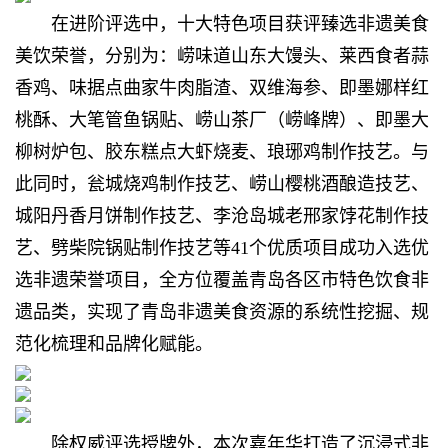
在进阶评选中，十大特色项目获评臻选非遗美食
美饮荣誉，分别为：崂味道山东大馒头、莱西食者蒜
香鸡、味据点曲家牛肉脂渣、双维海参、即墨娜样红
桃酥、大笔管鱼锅贴、崂山茶厂（崂峰牌）、即墨大
柳树炉包、胶东糕点大虾烧麦、琅琊鸡制作技艺。与
此同时，瓮城烧鸡制作技艺、崂山樱桃酒酿造技艺、
城阳丹香月饼制作技艺、李沧岛城老邢家饽花制作技
艺、劈柴院锅贴制作技艺等41个优质项目成功入选优
选非遗荣誉项目，全方位覆盖青岛各区市特色饮食非
遗品类，实现了青岛非遗美食资源的系统性挖掘、规
范化梳理和品牌化赋能。
除权威评选授牌外，本次嘉年华打造了沉浸式非