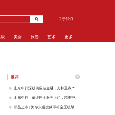
关于我们
健康
美食
旅游
艺术
更多
+
推荐
山东中行深耕供应链金融，支持重点产业集群高质量发展
山东中行：单证巴士服务上门，精准护航出口贸易
新品上市 | 海尔永磁变频螺杆空压机磐石系列震撼来袭，把每一度电都用在刀刃上