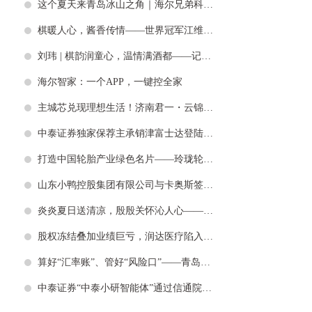
这个夏天来青岛冰山之角｜海尔兄弟科技探险研学开启奇妙时空之旅
棋暖人心，酱香传情——世界冠军江维杰走进棋童家庭公益授棋
刘玮 | 棋韵润童心，温情满酒都——记录国手走访棋童家庭的温暖瞬间
海尔智家：一个APP，一键控全家
主城芯兑现理想生活！济南君一・云锦公园实景现房，湖山繁华皆可兼得
中泰证券独家保荐主承销津富士达登陆上交所主板 打造民营制造与资本协同新标杆
打造中国轮胎产业绿色名片——玲珑轮胎云南可持续天然橡胶项目获评最佳实践案例
山东小鸭控股集团有限公司与卡奥斯签署战略合作协议
炎炎夏日送清凉，殷殷关怀沁人心——济钢集团开展“夏送清凉”系列活动
股权冻结叠加业绩巨亏，润达医疗陷入上市以来最差经营困局
算好“汇率账”、管好“风险口”——青岛银行多举措护航外贸企业稳健经营
中泰证券“中泰小研智能体”通过信通院证券行业首批智能信息服务运行安全评估