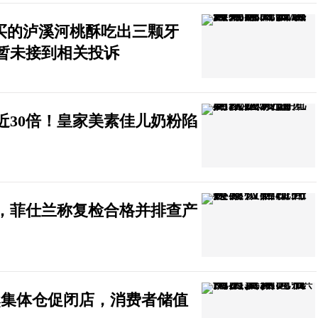
购买的泸溪河桃酥吃出三颗牙
暂未接到相关投诉
近30倍！皇家美素佳儿奶粉陷
，菲仕兰称复检合格并排查产
然集体仓促闭店，消费者储值