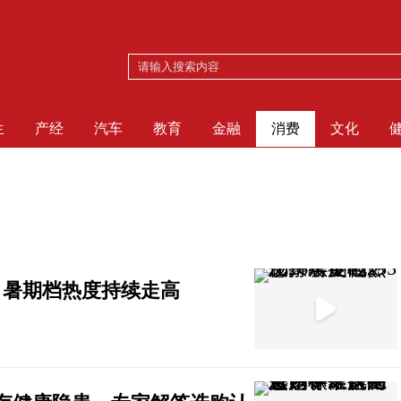
生
产经
汽车
教育
金融
消费
文化
亿！暑期档热度持续走高