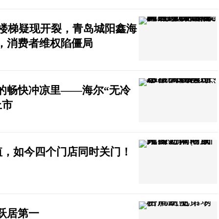
理石楼梯疑现开裂，青岛城阳鑫海
保，消费者维权陷僵局
的畅快冲凉里——海尔“无冷
上市
动充值，如今四个门店同时关门！
跃居第一