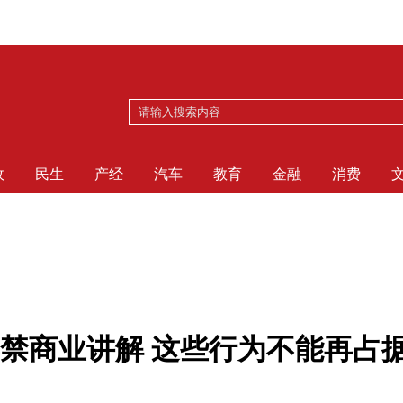
政
民生
产经
汽车
教育
金融
消费
禁商业讲解 这些行为不能再占据