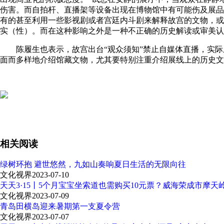
伤害。而自拍杆、直播架等设备出现在博物馆中有可能伤及展品
有的甚至利用一些影视剧或者宫廷内斗剧来解释故宫的文物，或
实（性）。而在这种影响之外是一种不正确的历史解读或审美认
陈履生也表示，故宫出台“观众须知”禁止自媒体直播，实际
面而多样地介绍馆藏文物，尤其要特别注重介绍展线上的历史文
相关阅读
绿树环抱 避世悠然，九如山奏响夏日生活的无限向往
文化视界
2023-07-10
天天3·15丨5个月宝宝坐索道也需购买10元票？威海荣成市摩天
文化视界
2023-07-09
青岛田横岛迎来暑期第一支夏令营
文化视界
2023-07-07