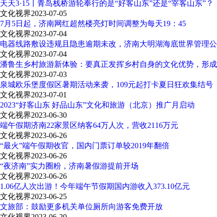
天天3·15丨青岛栈桥游轮奉行的是“好客山东”还是“宰客山东”？
文化视界
2023-07-05
7月5日起，济南网红超然楼亮灯时间调整为每天19：45
文化视界
2023-07-04
电器线路敷设违规且隐患逾期未改，济南大明湖海底世界管理公
文化视界
2023-07-04
潘鲁生乡村旅游新体验：要真正发挥乡村自身的文化优势，形成
文化视界
2023-07-03
泉城欧乐堡度假区暑期活动来袭，109元起打卡夏日狂欢集结号
文化视界
2023-07-01
2023“好客山东 好品山东”文化和旅游（北京）推广月启动
文化视界
2023-06-30
端午假期济南22家景区纳客64万人次，营收2116万元
文化视界
2023-06-26
“最火”端午假期收官，国内门票订单较2019年翻倍
文化视界
2023-06-26
“夜济南”实力圈粉，济南暑假游提前开场
文化视界
2023-06-26
1.06亿人次出游！今年端午节假期国内游收入373.10亿元
文化视界
2023-06-25
文旅部：鼓励更多机关单位厕所向游客免费开放
文化视界
2023-06-20