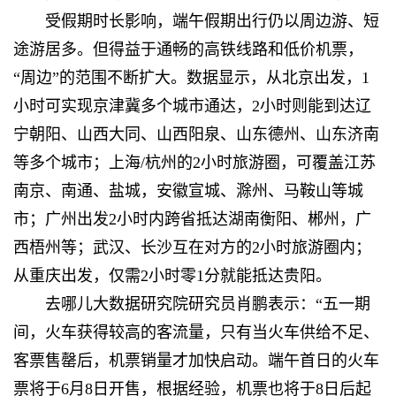
受假期时长影响，端午假期出行仍以周边游、短
途游居多。但得益于通畅的高铁线路和低价机票，
“周边”的范围不断扩大。数据显示，从北京出发，1
小时可实现京津冀多个城市通达，2小时则能到达辽
宁朝阳、山西大同、山西阳泉、山东德州、山东济南
等多个城市；上海/杭州的2小时旅游圈，可覆盖江苏
南京、南通、盐城，安徽宣城、滁州、马鞍山等城
市；广州出发2小时内跨省抵达湖南衡阳、郴州，广
西梧州等；武汉、长沙互在对方的2小时旅游圈内；
从重庆出发，仅需2小时零1分就能抵达贵阳。
去哪儿大数据研究院研究员肖鹏表示：“五一期
间，火车获得较高的客流量，只有当火车供给不足、
客票售罄后，机票销量才加快启动。端午首日的火车
票将于6月8日开售，根据经验，机票也将于8日后起