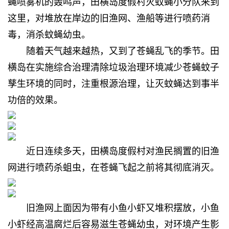
蝇喷雾机的轰鸣声，田横岛度假村灭蚊蝇小分队来到
这里，对堆放在岸边的旧渔网、渔船等进行喷药消
毒，消杀蚊蝇幼虫。
随着天气越来越热，又到了苍蝇乱飞的季节。田
横岛在实施综合治理清除垃圾治理环境减少苍蝇蚊子
孳生环境的同时，注重根源治理，让灭蚊蝇达到事半
功倍的效果。
近日连续多天，田横岛度假村对渔民搁置的旧渔
网进行喷药杀蛆虫，在苍蝇飞起之前将其彻底消灭。
旧渔网上面因为带有小鱼小虾又堆积摆放，小鱼
小虾经高温腐烂后容易滋生苍蝇幼虫，对环境产生影