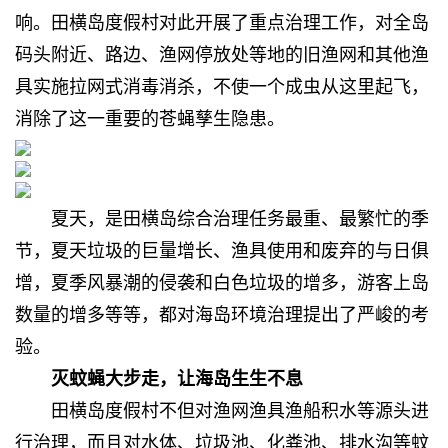
响。田横岛度假村对此开展了重点治理工作，对全岛
码头附近、路边、渔网停放处等地的旧渔网和其他渔
具实施拉网式消毒消杀，不使一个成虫从这里起飞，
消除了这一重要的苍蝇孳生隐患。
夏天，是田横岛综合治理任务最重、最繁忙的季
节，夏天垃圾的巨量增长、渔具使用和废弃的与日俱
增，夏季风暴潮的侵袭和白色垃圾的增多，游客上岛
数量的增多等等，都对海岛环境治理提出了严峻的考
验。
灭蚊蝇大步走，让海岛生生不息
田横岛度假村不但对渔网渔具渔船积水等源头进
行治理，而且对水体、垃圾池、化粪池、排水沟等蚊