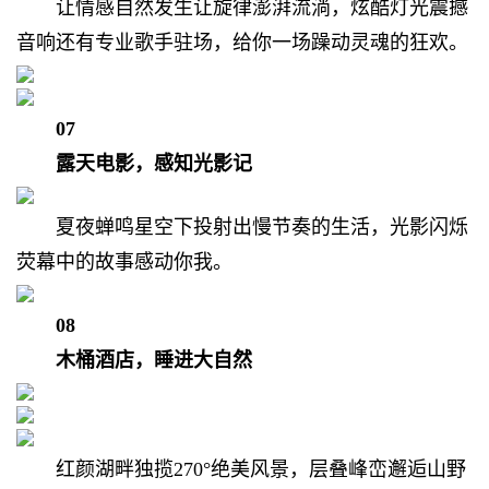
让情感自然发生让旋律澎湃流淌，
炫酷灯光震撼
音响还有专业歌手驻场，
给你一场躁动灵魂的狂欢。
07
露天电影，感知光影记
夏夜蝉鸣星空下投射出慢节奏的生活，
光影闪烁
荧幕中的故事感动你我。
08
木桶酒店，睡进大自然
红颜湖畔独揽270°绝美风景，
层叠峰峦邂逅山野