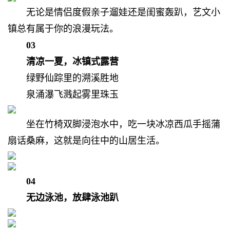
无论是情侣度假亲子遛娃还是闺蜜轰趴，
艺文小
镇总有属于你的浪漫玩法。
03
清凉一夏，冰镇式露营
绿野仙踪里的溯溪胜地
泉涌瀑飞溅起雾里珠玉
坐在竹椅双脚浸泡水中，
吃一块冰凉西瓜手摇蒲
扇话桑麻，
这就是向往中的山居生活。
04
无边泳池，放肆泳池趴