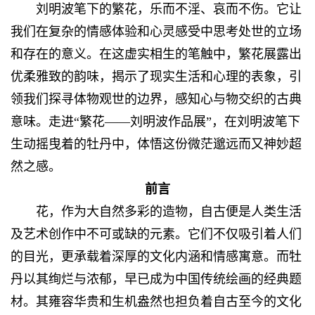
刘明波笔下的繁花，乐而不淫、哀而不伤。它让
我们在复杂的情感体验和心灵感受中思考处世的立场
和存在的意义。在这虚实相生的笔触中，繁花展露出
优柔雅致的韵味，揭示了现实生活和心理的表象，引
领我们探寻体物观世的边界，感知心与物交织的古典
意味。走进“繁花——刘明波作品展”，在刘明波笔下
生动摇曳着的牡丹中，体悟这份微茫邈远而又神妙超
然之感。
前言
花，作为大自然多彩的造物，自古便是人类生活
及艺术创作中不可或缺的元素。它们不仅吸引着人们
的目光，更承载着深厚的文化内涵和情感寓意。而牡
丹以其绚烂与浓郁，早已成为中国传统绘画的经典题
材。其雍容华贵和生机盎然也担负着自古至今的文化