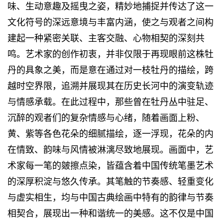
味、生动意趣及摇曳之姿，精妙地捕捉并传达了这一
文化符号的深远意境与丰富内涵，使之与观者之间构
建起一种紧密关联、主客交融、心物相契的深刻共
鸣。艺术家的创作初衷，并非仅限于再现眼前这株牡
丹的具象之美，而是意在通过对一枝牡丹的描绘，跨
越时空界限，追溯并展现其在历史长河中的演变轨迹
与情感承载。在此过程中，那些曾在牡丹丛中驻足、
沉醉的观者们的复杂情感与心绪，随着画面上粉、
黄、紫等各色花朵的细腻描绘，逐一浮现，花朵的内
在情致、韵味与风情被淋漓尽致地展现。画面中，艺
术家每一笔的皴擦点染，皆蕴含着中国传统笔墨艺术
的深厚积淀与悠久传承。其笔触的节奏感、轻重变化
与虚实相生，均与中国古典绘画中特有的韵律与节奏
相契合，展现出一种和谐统一的美感。这不仅是中国