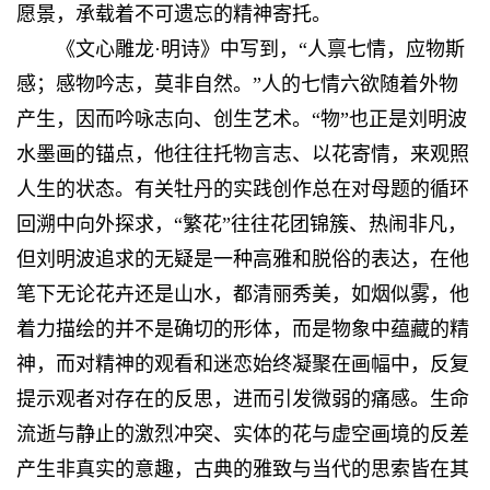
愿景，承载着不可遗忘的精神寄托。
《文心雕龙·明诗》中写到，“人禀七情，应物斯
感；感物吟志，莫非自然。”人的七情六欲随着外物
产生，因而吟咏志向、创生艺术。“物”也正是刘明波
水墨画的锚点，他往往托物言志、以花寄情，来观照
人生的状态。有关牡丹的实践创作总在对母题的循环
回溯中向外探求，“繁花”往往花团锦簇、热闹非凡，
但刘明波追求的无疑是一种高雅和脱俗的表达，在他
笔下无论花卉还是山水，都清丽秀美，如烟似雾，他
着力描绘的并不是确切的形体，而是物象中蕴藏的精
神，而对精神的观看和迷恋始终凝聚在画幅中，反复
提示观者对存在的反思，进而引发微弱的痛感。生命
流逝与静止的激烈冲突、实体的花与虚空画境的反差
产生非真实的意趣，古典的雅致与当代的思索皆在其