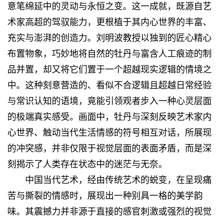
意笔绵延中的灵动与永恒之变。这一成就，既源自艺
术家高超的驾驭能力，更根植于其内心世界的丰富、
充实与澎湃的创造力。刘明波教授以独到的匠心精心
布置物象，巧妙地将自然的牡丹与富含人工痕迹的制
品并置，却又将它们置于一个超越现实逻辑的情境之
中。这种刻意营造的、看似不合逻辑且超越日常经验
与常识认知的语境，竟能引领观者步入一种心灵层面
的极端真实感受。画面中，牡丹与深刻反映艺术家内
心世界、触动当代生活情感的符号相互对话，所展现
的冲突感，并非仅限于视觉层面的表面矛盾，而是深
刻揭示了人类存在状态中的迷茫与无奈。
中国当代艺术，经由传统艺术的蜕变，在呈现痛
苦与撕裂的情感时，展现出一种别具一格的美学韵
味。其震撼力并非源于直接的感官刺激或强烈的视觉