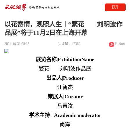
打开
以花寄情，观照人生丨“繁花——刘明波作
品展”将于11月2日在上海开幕
2024-10-31 08:13
阅读量：42362
听新闻
展览名称|ExhibitionName
繁花——刘明波作品展
出品人|Producer
汪智杰
策展人|Curator
马菁汝
学术主持 | Academic moderator
尚辉