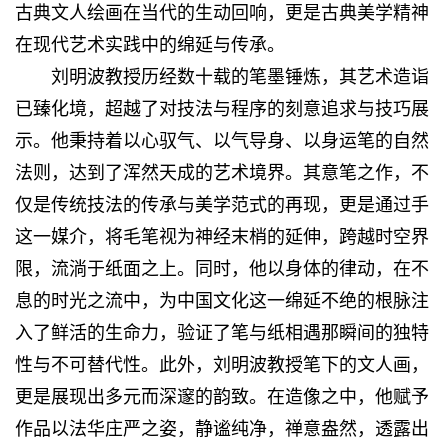
古典文人绘画在当代的生动回响，更是古典美学精神
在现代艺术实践中的绵延与传承。
刘明波教授历经数十载的笔墨锤炼，其艺术造诣
已臻化境，超越了对技法与程序的刻意追求与技巧展
示。他秉持着以心驭气、以气导身、以身运笔的自然
法则，达到了浑然天成的艺术境界。其意笔之作，不
仅是传统技法的传承与美学范式的再现，更是通过手
这一媒介，将毛笔视为神经末梢的延伸，跨越时空界
限，流淌于纸面之上。同时，他以身体的律动，在不
息的时光之流中，为中国文化这一绵延不绝的根脉注
入了鲜活的生命力，验证了笔与纸相遇那瞬间的独特
性与不可替代性。此外，刘明波教授笔下的文人画，
更是展现出多元而深邃的韵致。在造像之中，他赋予
作品以法华庄严之姿，静谧纯净，禅意盎然，透露出