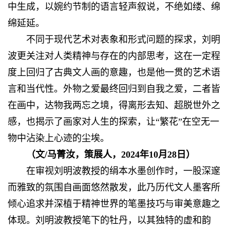
中生成，以婉约节制的语言轻声叙说，不绝如缕、绵
绵延延。
不同于现代艺术对表象和形式问题的探求，刘明
波更关注对人类精神与存在的内部思考，这在一定程
度上回归了古典文人画的意趣，也是他一贯的艺术语
言和当代性。外物之爱最终回归到自我之爱，二者皆
在画中，达物我两忘之境，得离形去知、超脱世外之
感，也揭示了画家对人生的探索，让“繁花”在空无一
物中沾染上心迹的尘埃。
（文/马菁汝，策展人，2024年10月28日）
在审视刘明波教授的绢本水墨创作时，一股深邃
而雅致的氛围自画面悠然散发，此乃历代文人墨客所
倾心追求并深植于精神世界的笔墨技巧与审美意趣之
体现。刘明波教授笔下的牡丹，以其独特的虚和韵