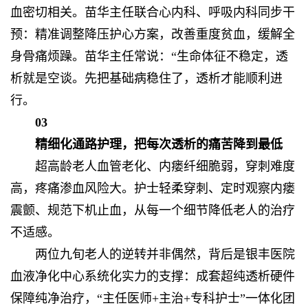
血密切相关。苗华主任联合心内科、呼吸内科同步干
预：精准调整降压护心方案，改善重度贫血，缓解全
身骨痛烦躁。苗华主任常说：“生命体征不稳定，透
析就是空谈。先把基础病稳住了，透析才能顺利进
行。
03
精细化通路护理，把每次透析的痛苦降到最低
超高龄老人血管老化、内瘘纤细脆弱，穿刺难度
高，疼痛渗血风险大。护士轻柔穿刺、定时观察内瘘
震颤、规范下机止血，从每一个细节降低老人的治疗
不适感。
两位九旬老人的逆转并非偶然，背后是银丰医院
血液净化中心系统化实力的支撑：成套超纯透析硬件
保障纯净治疗，“主任医师+主治+专科护士”一体化团