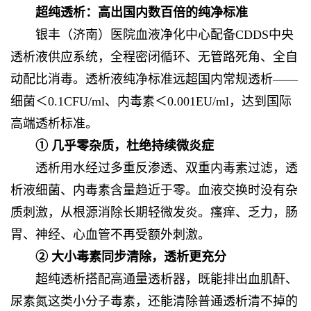
超纯透析：高出国内数百倍的纯净标准
银丰（济南）医院血液净化中心配备CDDS中央
透析液供应系统，全程密闭循环、无管路死角、全自
动配比消毒。透析液纯净标准远超国内常规透析——
细菌＜0.1CFU/ml、内毒素＜0.001EU/ml，达到国际
高端透析标准。
① 几乎零杂质，杜绝持续微炎症
透析用水经过多重反渗透、双重内毒素过滤，透
析液细菌、内毒素含量趋近于零。血液交换时没有杂
质刺激，从根源消除长期轻微发炎。瘙痒、乏力，肠
胃、神经、心血管不再受额外刺激。
② 大小毒素同步清除，透析更充分
超纯透析搭配高通量透析器，既能排出血肌酐、
尿素氮这类小分子毒素，还能清除普通透析清不掉的