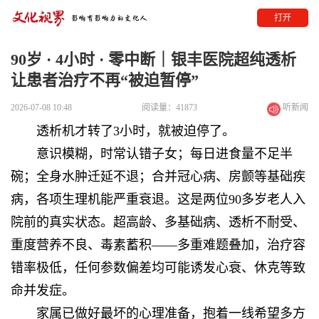
打开
90岁 · 4小时 · 零中断｜银丰医院超纯透析
让患者治疗不再“被迫暂停”
2026-07-08 10:48
阅读量：41873
听新闻
透析机才转了3小时，就被迫停了。
意识模糊，时常认错子女；每日进食量不足半
碗；全身水肿迁延不退；合并冠心病、房颤等基础疾
病，各项生理机能严重衰退。这是两位90多岁老人入
院前的真实状态。超高龄、多基础病、透析不耐受、
重度营养不良、毒素蓄积——多重难题叠加，治疗容
错率极低，任何参数偏差均可能诱发心衰、休克等致
命并发症。
家属已做好最坏的心理准备，抱着一线希望多方