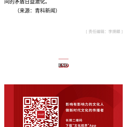
间的矛盾日益激化。
（
来源：青科新闻
）
[ 责任编辑：李煐頔 ]