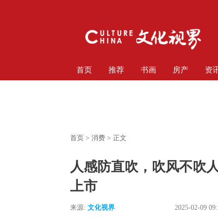
首页
推荐
书画
房产
资
首页
>
消费
> 正文
人感防直吹，吹风不吹
上市
来源:
文化视界
2025-02-09 09: