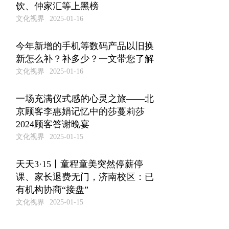
饮、仲家汇等上黑榜
文化视界
2025-01-16
今年新增的手机等数码产品以旧换
新怎么补？补多少？一文带您了解
文化视界
2025-01-16
一场充满仪式感的心灵之旅——北
京顾客李惠娟记忆中的莎蔓莉莎
2024顾客答谢晚宴
文化视界
2025-01-15
天天3·15丨童程童美突然停薪停
课、家长退费无门，济南校区：已
有机构协商“接盘”
文化视界
2025-01-15