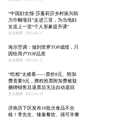
“中国妇女报·莎蔓莉莎乡村振兴助
力巾帼项目”走进三亚，为当地妇
女送上一堂“个人形象提升课”
文化视界
2025-01-17
海尔空调：做到世界TOP成绩，只
因给用户TOP品质
文化视界
2025-01-17
“吃相”太难看——票价8元、附加
费竟要9元，携程抢票附加费被疑
捆绑销售且退票后无法自动退回
文化视界
2025-01-16
济南历下区发布10批次食品不合
格！李先生、臻秦餐饮、禧可羊餐