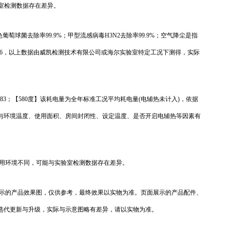
室检测数据存在差异。
葡萄球菌去除率99.9%；甲型流感病毒H3N2去除率99.9%；空气降尘是指
2024-30416，以上数据由威凯检测技术有限公司或海尔实验室特定工况下测得，实际
83；【580度】该耗电量为全年标准工况平均耗电量(电辅热未计入)，依据
电量与环境温度、使用面积、房间封闭性、设定温度、是否开启电辅热等因素有
使用环境不同，可能与实验室检测数据存在差异。
展示的产品效果图，仅供参考，最终效果以实物为准。页面展示的产品配件、
品选代更新与升级，实际与示意图略有差异，请以实物为准。