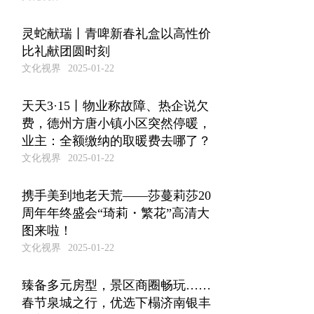
灵蛇献瑞丨青啤新春礼盒以高性价
比礼献团圆时刻
文化视界
2025-01-22
天天3·15丨物业称故障、热企说欠
费，德州方唐小镇小区突然停暖，
业主：全额缴纳的取暖费去哪了？
文化视界
2025-01-22
携手美到地老天荒——莎蔓莉莎20
周年年终盛会“琦莉・繁花”高清大
图来啦！
文化视界
2025-01-22
臻备多元房型，景区商圈畅玩……
春节泉城之行，优选下榻济南银丰