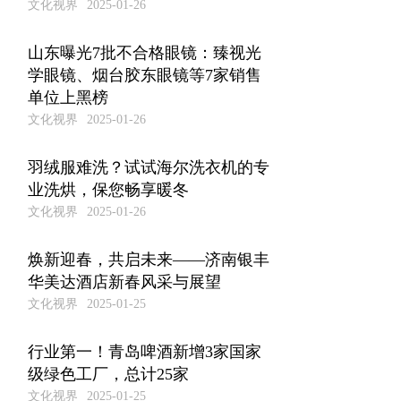
文化视界
2025-01-26
山东曝光7批不合格眼镜：臻视光
学眼镜、烟台胶东眼镜等7家销售
单位上黑榜
文化视界
2025-01-26
羽绒服难洗？试试海尔洗衣机的专
业洗烘，保您畅享暖冬
文化视界
2025-01-26
焕新迎春，共启未来——济南银丰
华美达酒店新春风采与展望
文化视界
2025-01-25
行业第一！青岛啤酒新增3家国家
级绿色工厂，总计25家
文化视界
2025-01-25