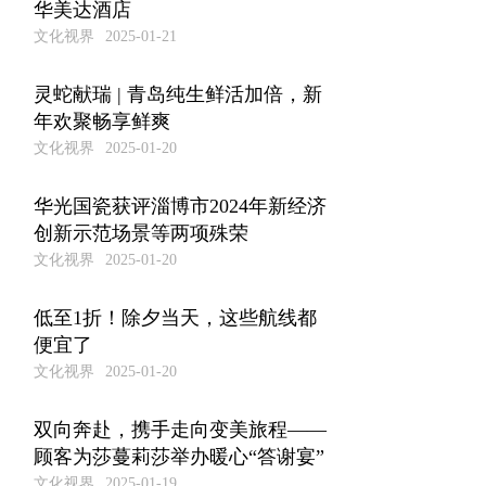
华美达酒店
文化视界
2025-01-21
灵蛇献瑞 | 青岛纯生鲜活加倍，新
年欢聚畅享鲜爽
文化视界
2025-01-20
华光国瓷获评淄博市2024年新经济
创新示范场景等两项殊荣
文化视界
2025-01-20
低至1折！除夕当天，这些航线都
便宜了
文化视界
2025-01-20
双向奔赴，携手走向变美旅程——
顾客为莎蔓莉莎举办暖心“答谢宴”
文化视界
2025-01-19