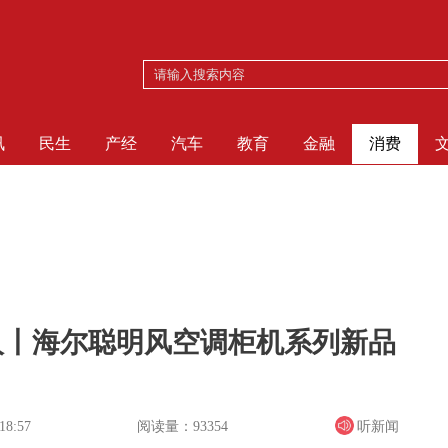
讯
民生
产经
汽车
教育
金融
消费
人丨海尔聪明风空调柜机系列新品
阅读量：93354
听新闻
18:57