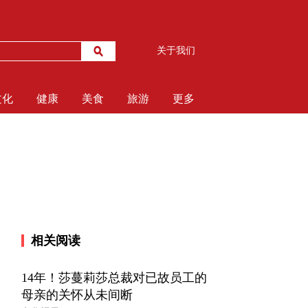
关于我们
文化
健康
美食
旅游
更多
相关阅读
14年！莎蔓莉莎总裁对已故员工的
母亲的关怀从未间断