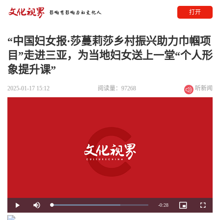
打开
“中国妇女报·莎蔓莉莎乡村振兴助力巾帼项
目”走进三亚，为当地妇女送上一堂“个人形
象提升课”
2025-01-17 15:12
阅读量：97268
听新闻
Remaining
-
0:28
Loaded
:
Play
Mute
Picture-
Fullscre
71.21%
in-
Picture
Time