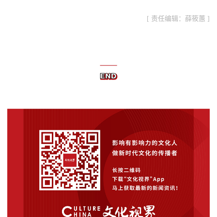
[ 责任编辑：薛筱蕙 ]