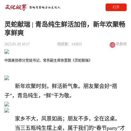
打开
灵蛇献瑞 | 青岛纯生鲜活加倍，新年欢聚畅
享鲜爽
2025-01-20 10:17
阅读量：143855
听新闻
中国美协原分党组书记、常务副主席徐里题《灵蛇献瑞》
新年欢聚时刻，鲜活新气象。
朋友聚会好“搭
子”，
青岛纯生，“鲜”干为敬。
家乡不大，风景如画；朋友不多，全在这桌。
当三五瓶纯生摆上桌，属于我们的“春节party”才