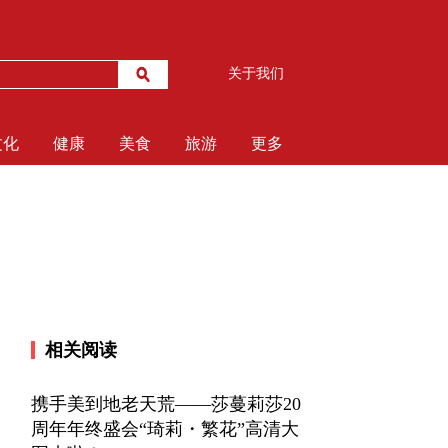
关于我们
文化
健康
美食
旅游
更多
相关阅读
携手美到地老天荒——莎蔓莉莎20
周年年终盛会“琦莉・繁花”高清大