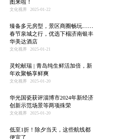
图来啦！
文化视界
2025-01-22
臻备多元房型，景区商圈畅玩……
春节泉城之行，优选下榻济南银丰
华美达酒店
文化视界
2025-01-21
灵蛇献瑞 | 青岛纯生鲜活加倍，新
年欢聚畅享鲜爽
文化视界
2025-01-20
华光国瓷获评淄博市2024年新经济
创新示范场景等两项殊荣
文化视界
2025-01-20
低至1折！除夕当天，这些航线都
便宜了