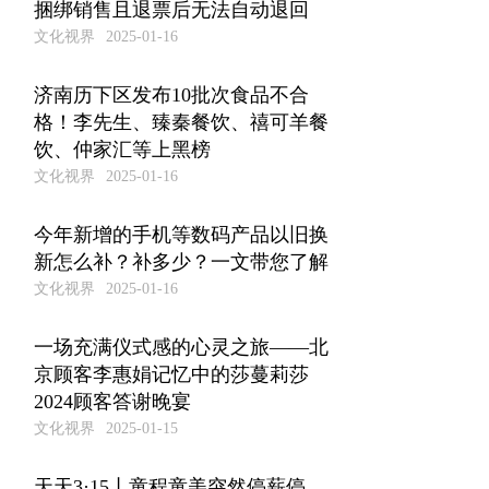
捆绑销售且退票后无法自动退回
文化视界
2025-01-16
济南历下区发布10批次食品不合
格！李先生、臻秦餐饮、禧可羊餐
饮、仲家汇等上黑榜
文化视界
2025-01-16
今年新增的手机等数码产品以旧换
新怎么补？补多少？一文带您了解
文化视界
2025-01-16
一场充满仪式感的心灵之旅——北
京顾客李惠娟记忆中的莎蔓莉莎
2024顾客答谢晚宴
文化视界
2025-01-15
天天3·15丨童程童美突然停薪停