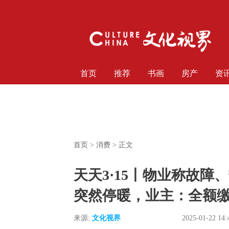
首页
推荐
书画
房产
资
首页
>
消费
> 正文
天天3·15丨物业称故
突然停暖，业主：全额
来源:
文化视界
2025-01-22 14: