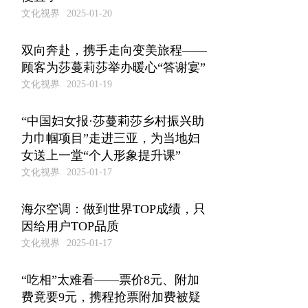
文化视界
2025-01-20
双向奔赴，携手走向变美旅程——
顾客为莎蔓莉莎举办暖心“答谢宴”
文化视界
2025-01-19
“中国妇女报·莎蔓莉莎乡村振兴助
力巾帼项目”走进三亚，为当地妇
女送上一堂“个人形象提升课”
文化视界
2025-01-17
海尔空调：做到世界TOP成绩，只
因给用户TOP品质
文化视界
2025-01-17
“吃相”太难看——票价8元、附加
费竟要9元，携程抢票附加费被疑