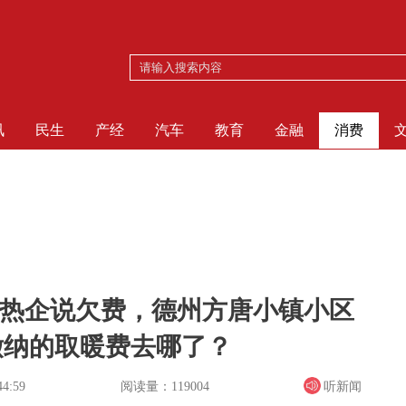
讯
民生
产经
汽车
教育
金融
消费
障、热企说欠费，德州方唐小镇小区
缴纳的取暖费去哪了？
阅读量：119004
听新闻
44:59