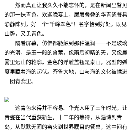
然而真正让我久久不能忘怀的，是在新闻里瞥见
的那一抹青色。欢迎晚宴上，层层叠叠的华青瓷餐具
静静陈列，好一个“千峰翠色”！名字恰到好处，既见
山势，又见青色。
隔着屏幕，仿佛都能触到那种温润——不是玻璃
的光滑，是玉一般的含蓄，像雨后初晴的天，又像晨
雾里远山的轮廓。金色的浮雕盖钮是泰山，器型的弧
度里藏着海的起伏。齐鲁大地，山与海的文化被揉进
一团青瓷里。
这青色来得并不容易。华光人用了三年时光，让
青瓷在当代重获新生。十二年的等待，从淄博到青
岛，从默默无闻的窑火到世界瞩目的餐桌，这中间有