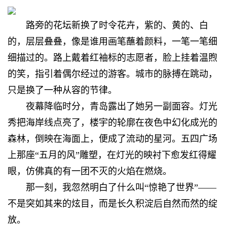
路旁的花坛新换了时令花卉，紫的、黄的、白
的，层层叠叠，像是谁用画笔蘸着颜料，一笔一笔细
细描过的。路上戴着红袖标的志愿者，脸上挂着温煦
的笑，指引着偶尔经过的游客。城市的脉搏在跳动，
只是换了一种从容的节律。
夜幕降临时分，青岛露出了她另一副面容。灯光
秀把海岸线点亮了，楼宇的轮廓在夜色中幻化成光的
森林，倒映在海面上，便成了流动的星河。五四广场
上那座“五月的风”雕塑，在灯光的映衬下愈发红得耀
眼，仿佛真的有一团不灭的火焰在燃烧。
那一刻，我忽然明白了什么叫“惊艳了世界”——
不是突如其来的炫目，而是长久积淀后自然而然的绽
放。