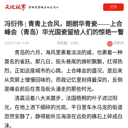
打开
冯衍伟 | 青青上合风，朗朗华青瓷——上合
峰会（青岛）华光国瓷留给人们的惊艳一瞥
2026-07-06 13:49
阅读量：45092
听新闻
青岛的六月，海风里裹着淡淡的咸，也裹着一种
莫名的雀跃。那几日，街头巷尾的旗帜飘飘，红得热
烈，正如这座城市的心跳。上合峰会的盛况，是后来
从荧屏上慢慢回味的，而我记忆里刻得最深的，反倒
是峰会前后在青岛街头漫走的那些时光。
清晨沿着八大关踱步，法国梧桐的叶子滤过阳
光，在地上洒下细碎的光斑。平日里车水马龙的街道
忽然安静了，静得能听见海浪在远处的礁石上碎成白
沫。