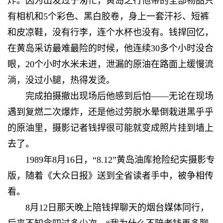
炸。因为出发过于匆忙，黄岛之行他带的全部物品只
有相机和5个彩色、黑白胶卷，身上一套汗衫、短裤
和皮凉鞋，没有行李，连个水杯也没有。钱捍回忆，
在黄岛采访最难最险的时候，他连续30多个小时没合
眼，20个小时水米未进，泄漏的原油在路面上缓慢流
淌，没过小腿，热得发烫。
完成拍摄撤出现场后他感到后怕——无论在现场
遇到复燃二次爆炸，还是他过劳脱水晕倒栽进黑乎乎
的原油里，摄影记者钱捍很可能就变成照片挂到墙上
去了。
1989年8月16日，“8.12”黄岛油库抢险纪实摄影专
版，随着《大众日报》送到全省读者手中，被争相传
看。
8月12日那天晚上陪钱捍聊天的烟台媒体同行，