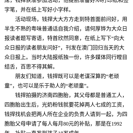
席，钱捍获准参加活动，他提前准备好A4打印纸和签
字笔，并在纸上写好小字样。
活动现场，钱捍大大方方走到特首面前问好，用
半生不熟的粤味普通话自我介绍，请何厚铧为大众日
报读者题写寄语，特首欣然同意，在纸上写下“向大
众日报的读者朋友问好”，刊发在澳门回归当天的大
众日报上。当时大陆报纸独一份，许多媒体同行瞠目
结舌，百思不得其解。
朋友们知道，钱捍既可以是老谋深算的“老顽
童”，也可以是乐于助人的“老顽童”。
钱捍拍摄的济南四胞胎，其父母都是普通工人，
四胞胎出生后，光奶粉钱就要花掉两人七成的工资，
钱捍找机会把两人所在企业的负责人请到一起，为四
胞胎父母申请了每人每月80元的补贴，那是在1992