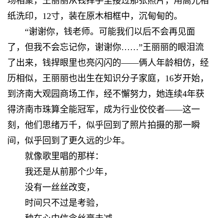
场相聚，王丽丽从钱捍手里接过那张照片，用高光相
纸洗印，12寸，装在原木相框中，沉甸甸的。
“谢谢你，钱老师。可能我们以后不会再见面
了，但我不会忘记你，谢谢你……”王丽丽的眼泪流
了出来，钱捍眼里也亮闪闪的——俩人年龄相仿，经
历相似，王丽丽也出生在知识分子家庭，16岁开始，
到济南大观园商场工作，经不懈努力，她连续4年获
得济南市珠算全能冠军，成为行业佼佼者——这一
刻，他们思绪万千，似乎回到了照片拍摄的那一瞬
间，似乎回到了更久远的少年。
就像歌里唱的那样：
我还是从前那个少年，
没有一丝丝改变，
时间只不过是考验，