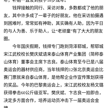
年，补贴一直发到孩子18岁成年。
钱捍接触的同行、采访对象，多数都成了他的朋
友，其中许多成了一辈子的好朋友。他在采访拍摄遇
到困难时，常常如有神助，其实确有人助，因为平日
的与人为善、乐于助人，让“老顽童”有了大大的朋友
圈。
今年国庆假期，钱捍专门跑到菏泽郓城，帮郓城
宋江武校校长樊庆斌请来泰山体育产业集团（简称泰
山体育）董事会主席卞志良。泰山体育至今已是八届
奥运会的器材供应商，当年钱捍的12张北京奥运会比
赛门票就来自泰山体育，是他帮企业作宣传策划获得
的奖品。今年的巴黎奥运会上，宋江武校校友杨文璐
获得拳击60公斤级亚军。樊庆斌、卞志良一拍即合，
决定多方面合作，培养运动员冲击下一届奥运会金