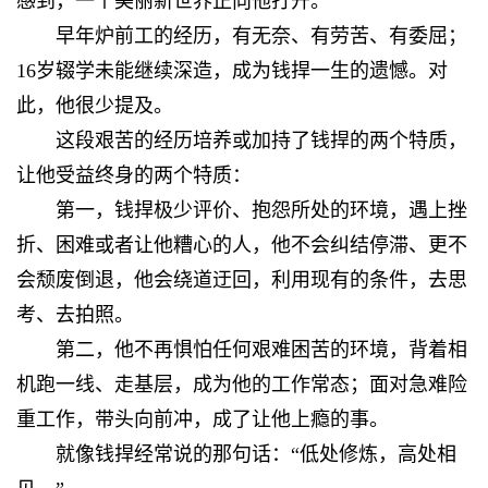
感到，一个美丽新世界正向他打开。
早年炉前工的经历，有无奈、有劳苦、有委屈；
16岁辍学未能继续深造，成为钱捍一生的遗憾。对
此，他很少提及。
这段艰苦的经历培养或加持了钱捍的两个特质，
让他受益终身的两个特质：
第一，钱捍极少评价、抱怨所处的环境，遇上挫
折、困难或者让他糟心的人，他不会纠结停滞、更不
会颓废倒退，他会绕道迂回，利用现有的条件，去思
考、去拍照。
第二，他不再惧怕任何艰难困苦的环境，背着相
机跑一线、走基层，成为他的工作常态；面对急难险
重工作，带头向前冲，成了让他上瘾的事。
就像钱捍经常说的那句话：“低处修炼，高处相