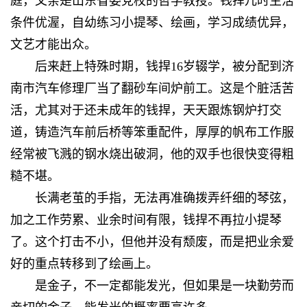
庭，父亲是山东省委党校的哲学教授。钱捍儿时生活
条件优渥，自幼练习小提琴、绘画，学习成绩优异，
文艺才能出众。
后来赶上特殊时期，钱捍16岁辍学，被分配到济
南市汽车修理厂当了翻砂车间炉前工。这是个脏活苦
活，尤其对于还未成年的钱捍，天天跟炼钢炉打交
道，铸造汽车前后桥等笨重配件，厚厚的帆布工作服
经常被飞溅的钢水烧出破洞，他的双手也很快变得粗
糙不堪。
长满老茧的手指，无法再准确拨弄纤细的琴弦，
加之工作劳累、业余时间有限，钱捍不再拉小提琴
了。这个打击不小，但他并没有颓废，而是把业余爱
好的重点转移到了绘画上。
是金子，不一定都能发光，但如果是一块勤劳而