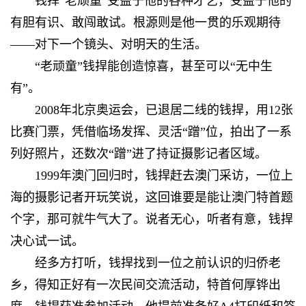
钱捍“老顽童”受益于他的各种才艺，受益于他的
有胆有识、敢闯敢试。根源则是他一贯的乐观期待
——对下一个镜头、对明天的生活。
“老顽童”钱捍能创造惊喜，甚至可以“无中生
有”。
2008年北京奥运会，已退居二线的钱捍，用12张
比赛门票，凭借临场发挥、灵活“蹭”位，拍出了一系
列好照片，还数次“蹭”进了持证摄影记者区域。
1999年澳门回归时，钱捍赶去澳门采访，一位上
海的摄影记者开玩笑说，这回谁要是能让澳门特首题
个字，那可就牛气大了。说者无心，听者有意，钱捍
决心试一试。
经多方打听，钱捍找到一位之前认识的归侨老
乡，得知正好有一次民间交流活动，特首何厚铧出