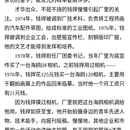
亲切的金子，能发光的概率要高许多。
才华出众、不屈不挠的钱捍慢慢引起厂里的关
注。1974年，钱捍被调到厂技术科，负责将工程师画
的汽车配件草图，绘成标准的工业图纸。1976年，钱
捍被调到企业工会，出壁报宣传栏、刻钢版印厂报，
他的文艺才能得到发挥和培养。
1978年，钱捍担任厂团委书记，当年厂里为搞宣
传买了一台海鸥DF相机，之前钱捍用过相机——
1976年，钱捍花125元钱买一台海鸥120相机，主要用
于翻拍画展上的作品回来临摹。当时他一个月工资只
有21元钱。
因为钱捍摸过相机，厂里就把这台海鸥相机调给
他用。钱捍如获至宝，他开始拍摄身边的青年先进人
物、技术能手，向报刊投稿。慢慢地，其他企业和市