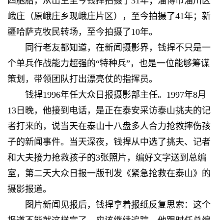
四胞胎，从出生至今钱捍拍摄了31年；淄博市淄川区
峨庄（原峨庄乡现峨庄片区），至今拍摄了41年；新
疆哈萨克牧民转场，至今拍摄了10年。
同行老友都知道，在新闻摄影界，钱捍不只是一
个单兵作战能力超强的“特种兵”，也是一位能够筹谋
策划，带领团队打出漂亮仗的指挥员。
钱捍1996年任大众日报摄影部主任。1997年8月
13日晚，他接到电话，是正在泰安采访泰山挑夫的记
者打来的，说当天在泰山十八盘多人合力抢救摔伤孩
子的新闻事件。当天深夜，钱捍从中选了挑夫、记者
和大夫接力抢救孩子的3张照片，编好文字送到总编
室，第二天大众日报一版刊发《紧急抢救在泰山》的
摄影报道。
图片新闻见报后，钱捍拿着报纸反复思索：这个