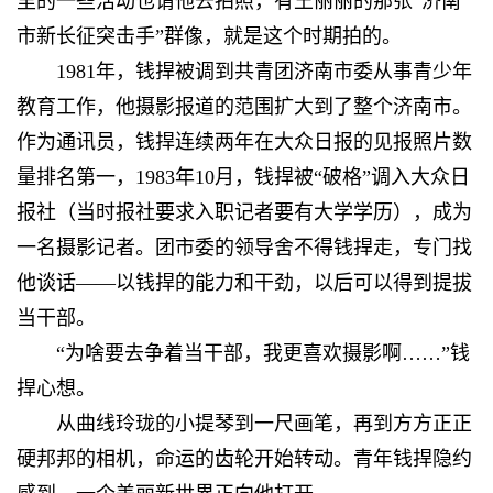
里的一些活动也请他去拍照，有王丽丽的那张“济南
市新长征突击手”群像，就是这个时期拍的。
1981年，钱捍被调到共青团济南市委从事青少年
教育工作，他摄影报道的范围扩大到了整个济南市。
作为通讯员，钱捍连续两年在大众日报的见报照片数
量排名第一，1983年10月，钱捍被“破格”调入大众日
报社（当时报社要求入职记者要有大学学历），成为
一名摄影记者。团市委的领导舍不得钱捍走，专门找
他谈话——以钱捍的能力和干劲，以后可以得到提拔
当干部。
“为啥要去争着当干部，我更喜欢摄影啊……”钱
捍心想。
从曲线玲珑的小提琴到一尺画笔，再到方方正正
硬邦邦的相机，命运的齿轮开始转动。青年钱捍隐约