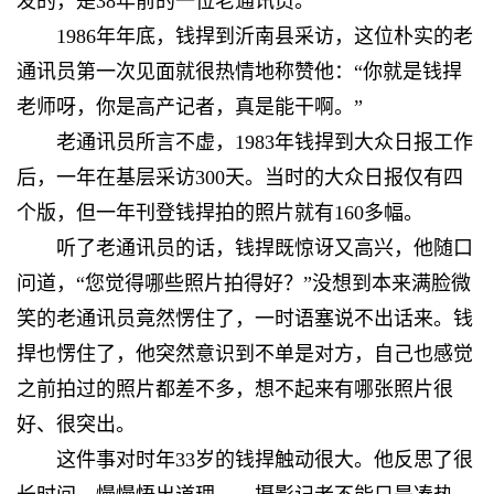
发的，是38年前的一位老通讯员。
1986年年底，钱捍到沂南县采访，这位朴实的老
通讯员第一次见面就很热情地称赞他：“你就是钱捍
老师呀，你是高产记者，真是能干啊。”
老通讯员所言不虚，1983年钱捍到大众日报工作
后，一年在基层采访300天。当时的大众日报仅有四
个版，但一年刊登钱捍拍的照片就有160多幅。
听了老通讯员的话，钱捍既惊讶又高兴，他随口
问道，“您觉得哪些照片拍得好？”没想到本来满脸微
笑的老通讯员竟然愣住了，一时语塞说不出话来。钱
捍也愣住了，他突然意识到
不单是对方，自己也感觉
之前拍过的照片都差不多，想不起来有哪张照片很
好、很突出。
这件事对时年33岁的钱捍触动很大。他反思了很