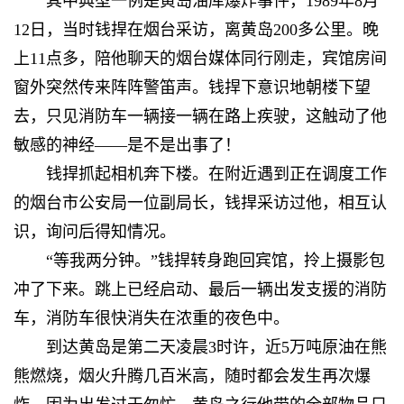
其中典型一例是黄岛油库爆炸事件，1989年8月
12日，当时钱捍在烟台采访，离黄岛200多公里。晚
上11点多，陪他聊天的烟台媒体同行刚走，宾馆房间
窗外突然传来阵阵警笛声。钱捍下意识地朝楼下望
去，只见消防车一辆接一辆在路上疾驶，这触动了他
敏感的神经——是不是出事了！
钱捍抓起相机奔下楼。在附近遇到正在调度工作
的烟台市公安局一位副局长，钱捍采访过他，相互认
识，询问后得知情况。
“等我两分钟。”钱捍转身跑回宾馆，拎上摄影包
冲了下来。跳上已经启动、最后一辆出发支援的消防
车，消防车很快消失在浓重的夜色中。
到达黄岛是第二天凌晨3时许，近5万吨原油在熊
熊燃烧，烟火升腾几百米高，随时都会发生再次爆