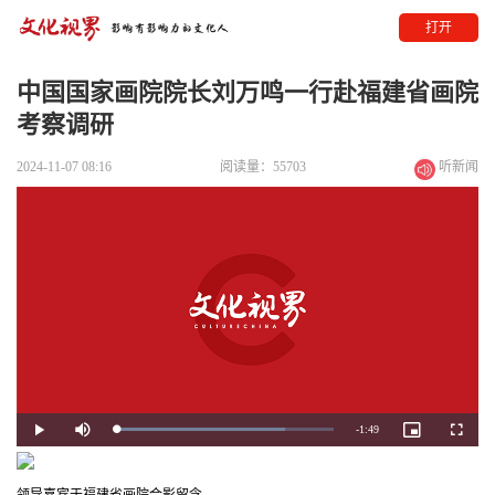
打开
中国国家画院院长刘万鸣一行赴福建省画院
考察调研
2024-11-07 08:16
阅读量：55703
听新闻
Remaining
-
1:49
Loaded
:
Play
Mute
Picture-
Fullscre
77.90%
in-
Picture
Time
领导嘉宾于福建省画院合影留念