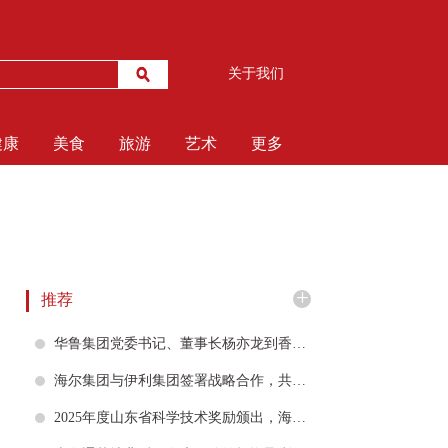
关于我们
健康
美食
旅游
艺术
更多
+
推荐
华鲁集团党委书记、董事长杨亦龙到香港华鲁调研，推动驻港澳平台优势赋能山东经济高质量发展
海尔集团与伊利集团签署战略合作，共创AI时代产业发展新模式
2025年度山东省科学技术奖励颁出，海信集团斩获6项大奖