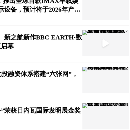
，推出全球首款IMAX车载娱
设备，预计将于2026年产业
之航新作BBC EARTH·数
厦启幕
投融资体系搭建“六张网”，
备”荣获日内瓦国际发明展金奖