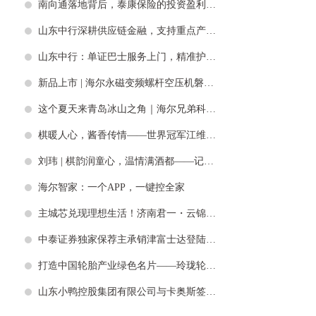
南向通落地背后，泰康保险的投资盈利隐忧与治理挑战
山东中行深耕供应链金融，支持重点产业集群高质量发展
山东中行：单证巴士服务上门，精准护航出口贸易
新品上市 | 海尔永磁变频螺杆空压机磐石系列震撼来袭，把每一度电都用在刀刃上
这个夏天来青岛冰山之角｜海尔兄弟科技探险研学开启奇妙时空之旅
棋暖人心，酱香传情——世界冠军江维杰走进棋童家庭公益授棋
刘玮 | 棋韵润童心，温情满酒都——记录国手走访棋童家庭的温暖瞬间
海尔智家：一个APP，一键控全家
主城芯兑现理想生活！济南君一・云锦公园实景现房，湖山繁华皆可兼得
中泰证券独家保荐主承销津富士达登陆上交所主板 打造民营制造与资本协同新标杆
打造中国轮胎产业绿色名片——玲珑轮胎云南可持续天然橡胶项目获评最佳实践案例
山东小鸭控股集团有限公司与卡奥斯签署战略合作协议