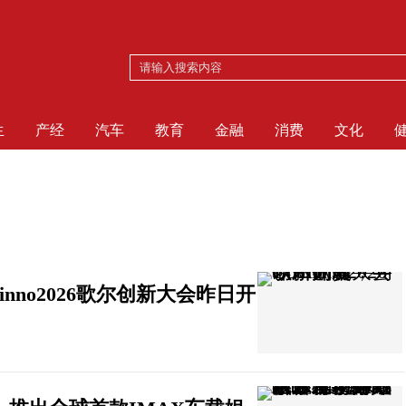
生
产经
汽车
教育
金融
消费
文化
inno2026歌尔创新大会昨日开