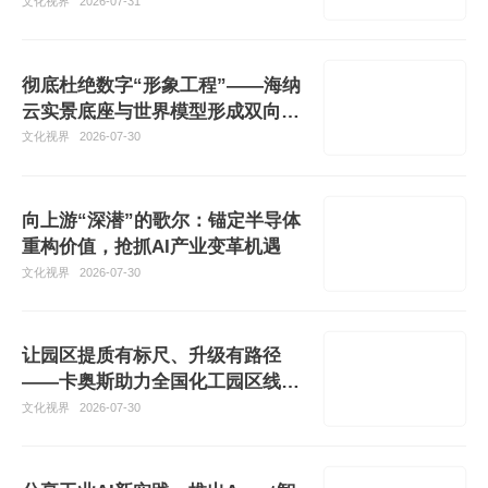
文化视界
2026-07-31
彻底杜绝数字“形象工程”——海纳
云实景底座与世界模型形成双向赋
能
文化视界
2026-07-30
向上游“深潜”的歌尔：锚定半导体
重构价值，抢抓AI产业变革机遇
文化视界
2026-07-30
让园区提质有标尺、升级有路径
——卡奥斯助力全国化工园区线上
智检平台上线
文化视界
2026-07-30