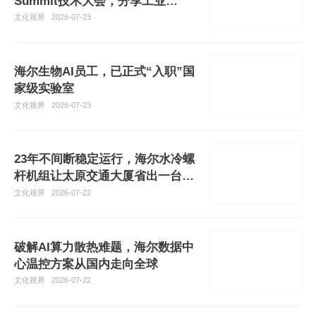
Summit技术大会，分享工业
Agent可信落地实践
文化视界
2026-07-23
海尔生物AI员工，已正式“入职”国
家级实验室
文化视界
2026-07-23
23年不间断稳定运行，海尔水冷螺
杆机组让太原交通大厦省出一台设
备钱
文化视界
2026-07-22
破解AI算力散热难题，海尔数据中
心温控方案从国内走向全球
文化视界
2026-07-22