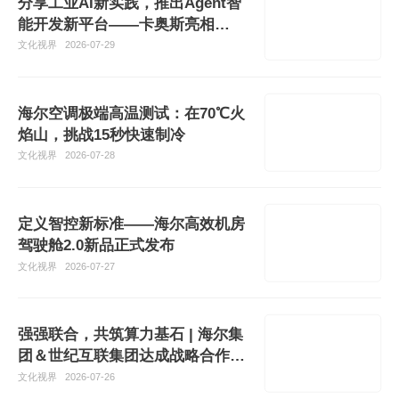
分享工业AI新实践，推出Agent智
能开发新平台——卡奥斯亮相
Agentic AI Summit技术大会
文化视界
2026-07-29
海尔空调极端高温测试：在70℃火
焰山，挑战15秒快速制冷
文化视界
2026-07-28
定义智控新标准——海尔高效机房
驾驶舱2.0新品正式发布
文化视界
2026-07-27
强强联合，共筑算力基石 | 海尔集
团＆世纪互联集团达成战略合作，
共建绿色低碳智算基础设施
文化视界
2026-07-26