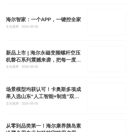
海尔智家：一个APP，一键控全家
文化视界
2026-08-06
新品上市 | 海尔永磁变频螺杆空压
机磐石系列震撼来袭，把每一度电
都
文化视界
2026-08-06
场景模型均获认可！卡奥斯多项成
果入选山东“人工智能+制造”双百
清单
文化视界
2026-08-05
从零到品类第一！海尔康养胰岛素