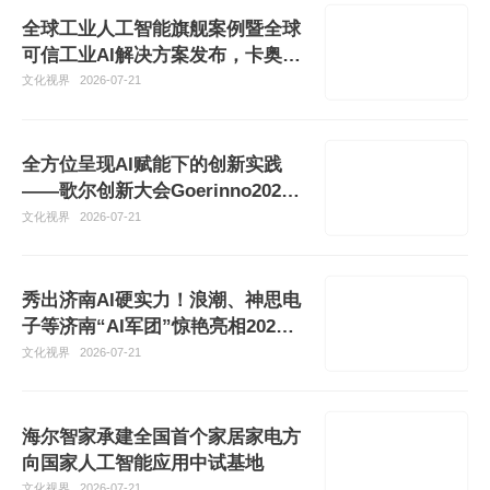
全球工业人工智能旗舰案例暨全球
可信工业AI解决方案发布，卡奥斯
方案成功入选
文化视界
2026-07-21
全方位呈现AI赋能下的创新实践
——歌尔创新大会Goerinno2026
圆满收官
文化视界
2026-07-21
秀出济南AI硬实力！浪潮、神思电
子等济南“AI军团”惊艳亮相2026
世界人工智能大会
文化视界
2026-07-21
海尔智家承建全国首个家居家电方
向国家人工智能应用中试基地
文化视界
2026-07-21