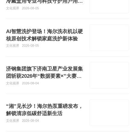
冷藏盒用专业与科技守护用户用药
安心
文化视界
2026-08-05
AI智慧洗护登场！海尔洗衣机以硬
核原创技术解锁家庭洗护新体验
文化视界
2026-08-05
济钢集团旗下济南卫星产业发展集
团斩获2026年“数据要素×”大赛山
东分
文化视界
2026-08-04
“湘”见长沙！海尔热泵重磅发布，
解锁清凉低碳舒适新生活
文化视界
2026-08-04