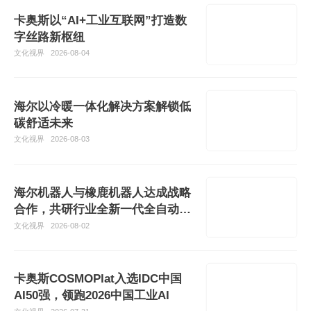
卡奥斯以“AI+工业互联网”打造数
字丝路新枢纽
文化视界
2026-08-04
海尔以冷暖一体化解决方案解锁低
碳舒适未来
文化视界
2026-08-03
海尔机器人与橡鹿机器人达成战略
合作，共研行业全新一代全自动家
庭AI烹
文化视界
2026-08-02
卡奥斯COSMOPlat入选IDC中国
AI50强，领跑2026中国工业AI