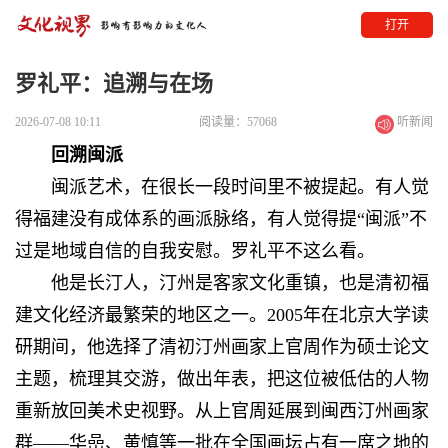
打开
罗礼平：追溯与在场
2026-07-08 10:11
阅读量：57068
听新闻
回溯闽派
闽派艺术，在很长一段时间里不被提起。有人觉
得福建没有成体系的画派脉络，有人觉得提“闽派”不
过是地域自信的自我安慰。罗礼平不这么看。
他是长汀人，汀州是客家文化重镇，也是清初福
建文化经济最繁荣的地区之一。2005年在北京大学读
研期间，他选择了清初汀州画家上官周作为硕士论文
主题，梳理其交游，做出年表，把这位被低估的人物
重新放回美术史视野。从上官周延展到闽西汀州画家
群——华嵒、黄慎等一批在全国画坛占有一席之地的