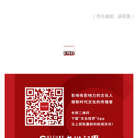
[ 责任编辑：薛筱蕙 ]