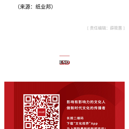
（
来源：纸业邦
）
[ 责任编辑：薛筱蕙 ]