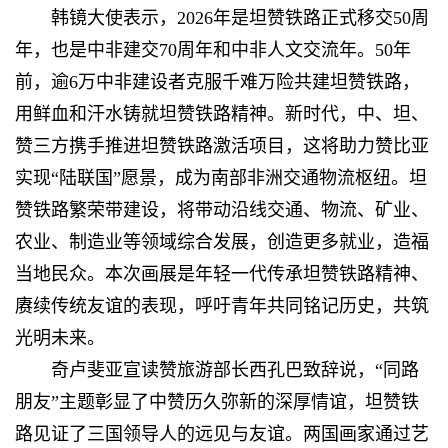
韩镜大使表示，2026年是坦赞铁路正式移交50周
年，也是中非建交70周年和中非人文交流年。50年
前，逾6万中非建设者克服千难万险共建坦赞铁路，
用鲜血和汗水铸就坦赞铁路精神。新时代，中、坦、
赞三方携手推进坦赞铁路激活项目，这将助力赞比亚
实现“陆联国”愿景，成为南部非洲交通物流枢纽。坦
赞铁路繁荣带建设，将带动沿线交通、物流、矿业、
农业、制造业等领域综合发展，创造更多就业，造福
当地民众。本次画展是年轻一代传承坦赞铁路精神、
赓续传统友谊的表现，呼吁青年共同铭记历史，共筑
光明未来。
奇卢斐亚宣读赞旅游部长西孔巴致辞说，“同路
朋友”主题彰显了中赞历久弥新的深厚情谊，坦赞铁
路见证了三国领导人的远见与友谊。两国画家通过艺