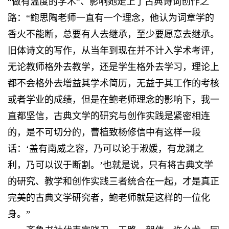
“做有温度的学术”、影响她走上了古典诗词创作之
路：“鲍思陶老师一直有一个理念，他认为词章学的
香火不能断，总要有人去继承，至少要愿意去继承。
旧体诗文的写作，从当年到现在并不计入学术考评，
无论教师格外去教学，还是学生格外去学习，理论上
都不会格外去增益其学术简历，无益于其工作的考核
或者学业的成绩，但是在鲍老师理念的影响下，我一
直都坚信，古典文学的研究与创作实践是紧密相连
的，是不可切分的，曹植致杨修信中有这样一段
话：‘盖有南威之容，乃可以论于淑媛，有龙渊之
利，乃可以议于断割。’也就是说，只有将古典文学
的研究、教学和创作实践三者统合在一起，才是真正
完美的古典文学研究者，鲍老师就是这样的一位化
身。”