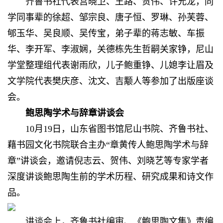
齐鲁书社代表宫晓卫、王路、贺伟、许允龙，同
学同事辈的徐超、邹宗良、唐子恒、罗琳、孙芙蓉、
郇玉华、吴良顺、吴传宝，弟子辈的蒋志敏、车振
华、李开军、李淑娴，关德栋先生哲嗣关家铮，尼山
学堂整理组代表谢雨欣，儿子鲍重铮、儿媳李让眉及
文学院代表樊庆彦、沈文、吉颙人等参加了出版座谈
会。
鲍思陶学术与辞章讲谈会
10月19日，山东省图书馆尼山书院、齐鲁书社、
藉书园文化书院联合主办“章黄传人鲍思陶学术与辞
章”讲谈会，邀请倪志云、贺伟、刘晓艺等专家学者
深度讲谈鲍思陶生前的学术历程、研究成果和诗文作
品。
讲谈会上，齐鲁书社编审、《鲍思陶文集》责编