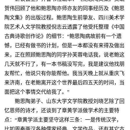
贺伟回顾了他和鲍思陶亦师亦友的同事经历及《鲍思
陶文集》的出版过程。鲍思陶生前挚友、四川美术学
院艺术人文学院教授倪志云透露了他受托整理《中国
古典诗歌创作论》的细节：“鲍思陶病故前有一个遗
憾，已经有做书的计划，但是一本都没有来得及做出
来，正在照顾鲍思陶的同学孙芙蓉电话我，说老鲍这
几天就不行了，有一本书稿没写完，我是建议他找朋
友帮忙，他说只有你能帮他。我当天晚上就从重庆飞
来济南，在老鲍离开这个世界最后四五天的时间，当
面把这个事情交代给我了。”
鲍思陶弟子、山东大学文学院教授刘晓艺除了回
忆恩师的诗才，还谈到了章黄学派做学术的主要特
点：“章黄学派主要坚守这样三条：一是传统汉学，
比如周秦两汉各种儒家经典、文学作品，还有其它古