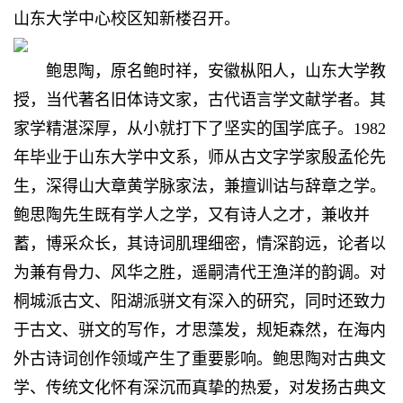
山东大学中心校区知新楼召开。
鲍思陶，原名鲍时祥，安徽枞阳人，山东大学教
授，当代著名旧体诗文家，古代语言学文献学者。其
家学精湛深厚，从小就打下了坚实的国学底子。1982
年毕业于山东大学中文系，师从古文字学家殷孟伦先
生，深得山大章黄学脉家法，兼擅训诂与辞章之学。
鲍思陶先生既有学人之学，又有诗人之才，兼收并
蓄，博采众长，其诗词肌理细密，情深韵远，论者以
为兼有骨力、风华之胜，遥嗣清代王渔洋的韵调。对
桐城派古文、阳湖派骈文有深入的研究，同时还致力
于古文、骈文的写作，才思藻发，规矩森然，在海内
外古诗词创作领域产生了重要影响。鲍思陶对古典文
学、传统文化怀有深沉而真挚的热爱，对发扬古典文