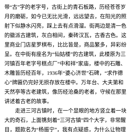
带“古”字的老字号，古街上的青石板路，历经苍苍岁
月的磨砺，如今已无比光滑，远远望去，在阳光的照
射下似静水闪亮，踩上去有点滑溜。街两边是清一色
的徽派古建筑，灰白相间，秦砖汉瓦，古香古色。这
里商业门店星罗棋布，比比皆是，商品繁多，异彩纷
呈。在中街有座名为“仙姑楼”的古建筑，此楼原为三
河镇百年老字号糕点厂“中和祥”家庙，楼中的石雕、
木雕皆历经百年，1936年“婆心济世”石碑，“求作德
心”牌匾仍完好无损存放在楼中。万年台、大夫第和
天然亭等古老建筑，像历经沧桑的老者，守候在那里
讲述着古老的故事。
走进三河古镇时，在一个显眼的地方竖立着一块
大的奇石，上面镌刻着“三河古镇”四个大字，非常醒
目，题款名为“杨振宁”，我有点疑惑，为什么让物理