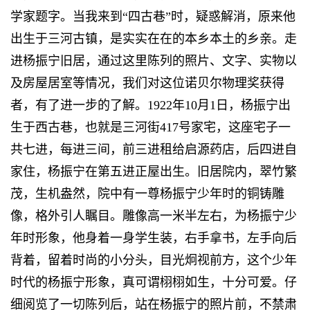
学家题字。当我来到“四古巷”时，疑惑解消，原来他
出生于三河古镇，是实实在在的本乡本土的乡亲。走
进杨振宁旧居，通过这里陈列的照片、文字、实物以
及房屋居室等情况，我们对这位诺贝尔物理奖获得
者，有了进一步的了解。1922年10月1日，杨振宁出
生于西古巷，也就是三河街417号家宅，这座宅子一
共七进，每进三间，前三进租给启源药店，后四进自
家住，杨振宁在第五进正屋出生。旧居院内，翠竹繁
茂，生机盎然，院中有一尊杨振宁少年时的铜铸雕
像，格外引人瞩目。雕像高一米半左右，为杨振宁少
年时形象，他身着一身学生装，右手拿书，左手向后
背着，留着时尚的小分头，目光炯视前方，这个少年
时代的杨振宁形象，真可谓栩栩如生，十分可爱。仔
细阅览了一切陈列后，站在杨振宁的照片前，不禁肃