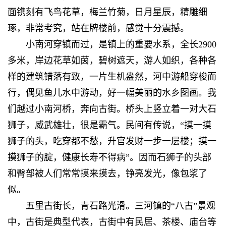
面镌刻有飞鸟花草，梅兰竹菊，日月星辰，精雕细
琢，非常考究，站在牌楼前，感觉十分震撼。
小南河穿镇而过，是镇上的重要水系，全长2900
多米，岸边花草如茵，碧树遮天，游人如织，各种各
样的建筑错落有致，一片生机盎然，河中游船穿梭而
行，偶见鱼儿水中游动，好一幅美丽的水乡图画。我
们越过小南河桥，奔向古街。桥头上竖立着一对大石
狮子，威武雄壮，很是霸气。民间有传说，“摸一摸
狮子的头，吃穿都不愁，升官发财一步一层楼；摸一
摸狮子的腚，健康长寿不得病”。因而石狮子的头部
和臀部被人们常常摸来摸去，铮亮发光，像包浆了
似。
五里古街长，青石路光滑。三河镇的“八古”景观
中，古街是典型代表，古街中有民居、茶楼、庙台等