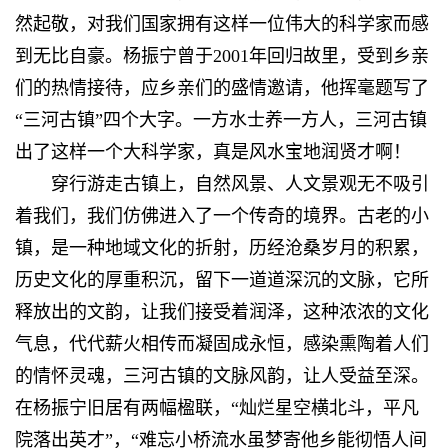
然起敬，对我们国家拥有这样一位伟大的科学家而感
到无比自豪。杨振宁曾于2001年回归故里，受到乡亲
们的热情接待，应乡亲们的盛情邀请，他挥毫题写了
“三河古镇”四个大字。一方水士养一方人，三河古镇
出了这样一个大科学家，真是风水宝地润贤才啊！
穿行游走古镇上，自然风景、人文景观无不吸引
着我们，我们仿佛进入了一个传奇的境界。古老的小
镇，是一种地域文化的折射，历经沧桑岁月的积累，
历史文化的厚重积沉，留下一道道深沉的文脉，它所
释放出的文韵，让我们接受着润泽，这种浓浓的文化
气息，代代薪火相传而凝固成永恒，感染熏陶着人们
的情怀灵魂，三河古镇的文脉风韵，让人受益至深。
在杨振宁旧居有两幅楹联，“灿烂星空横北斗，平凡
院落出英才”，“难忘小桥流水虽梦寄他乡能彻悟人间