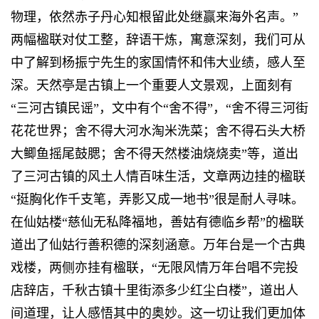
物理，依然赤子丹心知根留此处继赢来海外名声。”
两幅楹联对仗工整，辞语干炼，寓意深刻，我们可从
中了解到杨振宁先生的家国情怀和伟大业绩，感人至
深。天然亭是古镇上一个重要人文景观，上面刻有
“三河古镇民谣”，文中有个“舍不得”，“舍不得三河街
花花世界；舍不得大河水淘米洗菜；舍不得石头大桥
大鲫鱼摇尾鼓腮；舍不得天然楼油烧烧卖”等，道出
了三河古镇的风土人情百味生活，文章两边挂的楹联
“挺胸化作千支笔，弄影又成一地书”很是耐人寻味。
在仙姑楼“慈仙无私降福地，善姑有德临乡帮”的楹联
道出了仙姑行善积德的深刻涵意。万年台是一个古典
戏楼，两侧亦挂有楹联，“无限风情万年台唱不完投
店辞店，千秋古镇十里街添多少红尘白楼”，道出人
间道理，让人感悟其中的奥妙。这一切让我们更加体