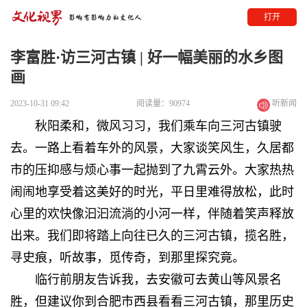
打开
李富胜·访三河古镇 | 好一幅美丽的水乡图
画
2023-10-31 09:42
阅读量：90974
听新闻
秋阳柔和，微风习习，我们乘车向三河古镇驶
去。一路上看着车外的风景，大家谈笑风生，久居都
市的压抑感与烦心事一起抛到了九霄云外。大家热热
闹闹地享受着这美好的时光，平日里难得放松，此时
心里的欢快像汩汩流淌的小河一样，伴随着笑声释放
出来。我们即将踏上向往已久的三河古镇，揽名胜，
寻史痕，听故事，觅传奇，到那里探究竟。
临行前朋友告诉我，去安徽可去黄山等风景名
胜，但建议你到合肥市西县看看三河古镇，那里历史