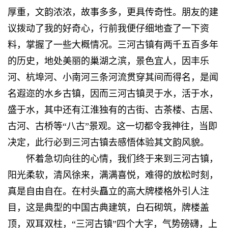
厚重，文韵浓浓，故事多多，更具传奇性。朋友的建
议拨动了我的好奇心，行前我便仔细地查了一下资
料，掌握了一些大概情况。三河古镇有两千五百多年
的历史，地处美丽的巢湖之滨，景色宜人，因丰乐
河、杭埠河、小南河三条河流贯穿其间而得名，是闻
名遐迩的水乡古镇，因而三河古镇灵于水，活于水，
盛于水，其中还有江淮独有的古街、古茶楼、古居、
古河、古桥等“八古”景观。这一切都令我神往，当即
决定，此行必到三河古镇去感悟体验其文韵风貌。
怀着急切向往的心情，我们终于来到三河古镇，
阳光柔软，清风徐来，满满喜悦，难得的放松时刻，
真是自由自在。在村头矗立的高大牌楼格外引人注
目，这是典型的中国古典建筑，白石砌筑，牌楼盖
顶，双耳双柱，“三河古镇”四个大字，气势磅礴，上