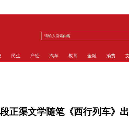
政
民生
产经
汽车
教育
金融
消费
段正渠文学随笔《西行列车》出