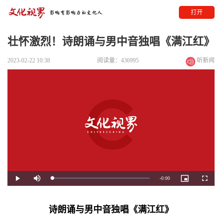
打开
壮怀激烈！诗朗诵与男中音独唱《满江红》
2023-02-22 10:38
阅读量：436995
听新闻
Remaining
-
0:00
Loaded
:
Play
Mute
Picture-
Fullscre
0%
in-
Picture
Time
诗朗诵与男中音独唱《满江红》