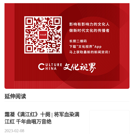
延伸阅读
霜凝《满江红》十阕 | 将军血染满
江红 千年曲唱万音绝
2023-02-08