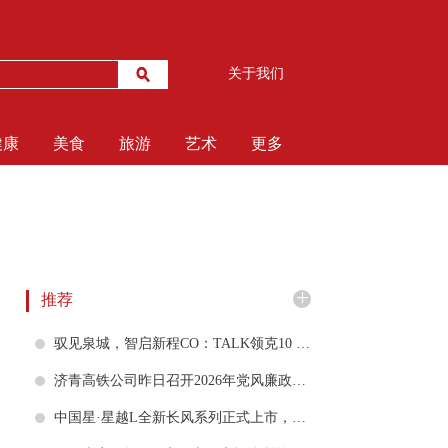
关于我们
健康
美食
旅游
艺术
更多
+
推荐
驭见泉城，智启新程CO：TALK领克10 EM-P智享会昨日在济南启幕
济青高铁公司昨日召开2026年党风廉政建设和反腐败工作会议
中国星·星越L全新长风系列正式上市，上市限时指导价12.47万元起