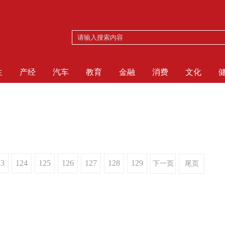
生
产经
汽车
教育
金融
消费
文化
23
124
125
126
127
128
129
下一页
尾页