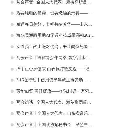
两会声音 | 全国人大代表、康桥律所首席合伙人张巧良：优化法治化营商环境，护航低空经济行稳致远
既要纯电的暴躁，也要燃油的无畏——全新莲花For Me跑车今日正式开启小订
邂逅春日美好，巾帼共绽芳华——山东省文化艺术学校开展“三八”妇女节非遗手作主题活动
海尔暖通商用携AI零碳科技成果亮相2026上海“中国家电及消费电子博览会”
女性员工占比绝对优势，平凡岗位尽显巾帼本色——山东高速集团两个团队荣获“全国巾帼文明岗”称号
两会声音丨破解青少年网络“数字泔水”问题，全国人大代表、海尔集团董事局主席周云杰这样建议……
纤手仁心护健康 白衣执灯暖疾途——记泰安市中心医院甲状腺外科护师李晓
3.15在行动丨使用仅半年就生锈晃动，淄博张店红星美凯龙售价万元的芝华仕沙发质量几何？
芳华如瓷 美好绽放——华光国瓷「万紫千红」系列献礼“三八”女神节
两会访谈 | 全国人大代表、海尔集团董事局主席周云杰：中国品牌走出去不是为了卷赢谁，而是为了赢得世界的尊重
两会声音丨全国人大代表、山东省音乐家协会名誉主席刘晓静：促进演艺经济可持续健康发展
两会声音丨全国政协副秘书长、民盟中央副主席吴为山：以“五个出”助力文化繁荣