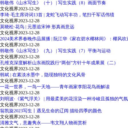
韩敬伟《山水写生》（十） | 写生实践（8）画面节奏
文化视界
2023-12-29
李琦·毛主席诗词13首 | 龙蛇飞动写丰功，笔扫千军话伟绩
文化视界
2023-12-28
莫晓松·花鸟 | 元墨追宋神 形真画意远
文化视界
2023-12-28
2024美术界春晚作品展播 | 阮江华《家在碧水椰林间》：椰风
文化视界
2023-12-28
韩敬伟《山水写生》（九） | 写生实践（7）平衡与运动
文化视界
2023-12-28
孔维克深度解析山东画院践行“两创”方针十年成果展（二）
文化视界
2023-12-28
韩斌 | 在素淡水墨中，隐现独特的文化风骨
文化视界
2023-12-28
一花一世界，一鸟一天地——青年画家李阳花鸟画解读
文化视界
2023-12-28
刘明波·《紫气浮关》 | 用最柔美的花渲染一种冷峻且孤独的气氛
文化视界
2023-12-28
翁凯旋2023写生丨遇见生命的辽阔 描绘四季的颜色
文化视界
2023-12-28
清雅文气，意趣隽永——韦文翔人物画赏析