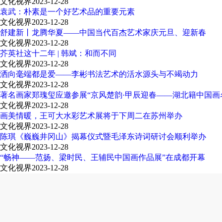
文化视界
2023-12-28
袁武：朴素是一个好艺术品的重要元素
文化视界
2023-12-28
舒建新丨龙腾华夏——中国当代百杰艺术家庆元旦、迎新春
文化视界
2023-12-28
芥英社这十二年 | 韩斌：和而不同
文化视界
2023-12-28
洒向毫端都是爱——李彬书法艺术的活水源头与不竭动力
文化视界
2023-12-28
著名画家郑瑰玺应邀参展“京风楚韵·甲辰迎春——湖北籍中国画
文化视界
2023-12-28
画美情暖，王可大水彩艺术展将于下周二在苏州举办
文化视界
2023-12-28
陈琪《巍巍井冈山》揭幕仪式暨毛泽东诗词研讨会顺利举办
文化视界
2023-12-28
“畅神——范扬、梁时民、王辅民中国画作品展”在成都开幕
文化视界
2023-12-28