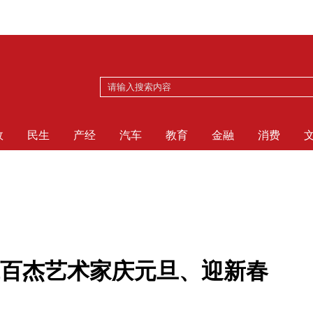
政
民生
产经
汽车
教育
金融
消费
百杰艺术家庆元旦、迎新春