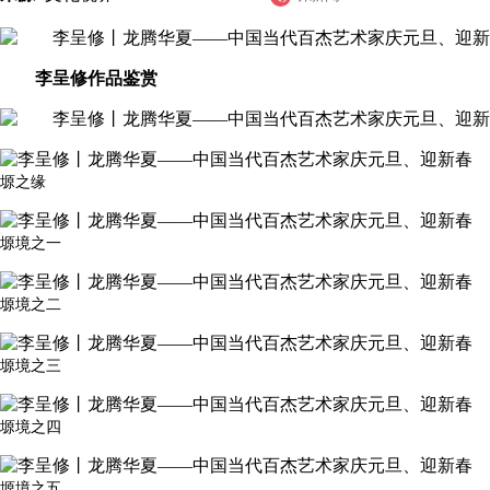
李呈修
作品鉴赏
塬之缘
塬境之一
塬境之二
塬境之三
塬境之四
塬境之五