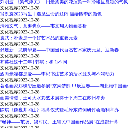
刘明波·《紫气浮关》 | 用最柔美的花渲染一种冷峻且孤独的气氛
文化视界
2023-12-28
翁凯旋2023写生丨遇见生命的辽阔 描绘四季的颜色
文化视界
2023-12-28
清雅文气，意趣隽永——韦文翔人物画赏析
文化视界
2023-12-28
袁武：朴素是一个好艺术品的重要元素
文化视界
2023-12-28
舒建新丨龙腾华夏——中国当代百杰艺术家庆元旦、迎新春
文化视界
2023-12-28
芥英社这十二年 | 韩斌：和而不同
文化视界
2023-12-28
洒向毫端都是爱——李彬书法艺术的活水源头与不竭动力
文化视界
2023-12-28
著名画家郑瑰玺应邀参展“京风楚韵·甲辰迎春——湖北籍中国画
文化视界
2023-12-28
画美情暖，王可大水彩艺术展将于下周二在苏州举办
文化视界
2023-12-28
陈琪《巍巍井冈山》揭幕仪式暨毛泽东诗词研讨会顺利举办
文化视界
2023-12-28
“畅神——范扬、梁时民、王辅民中国画作品展”在成都开幕
文化视界
2023-12-28