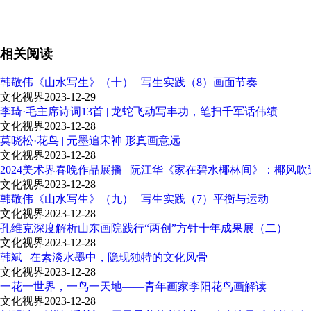
相关阅读
韩敬伟《山水写生》（十） | 写生实践（8）画面节奏
文化视界
2023-12-29
李琦·毛主席诗词13首 | 龙蛇飞动写丰功，笔扫千军话伟绩
文化视界
2023-12-28
莫晓松·花鸟 | 元墨追宋神 形真画意远
文化视界
2023-12-28
2024美术界春晚作品展播 | 阮江华《家在碧水椰林间》：椰风
文化视界
2023-12-28
韩敬伟《山水写生》（九） | 写生实践（7）平衡与运动
文化视界
2023-12-28
孔维克深度解析山东画院践行“两创”方针十年成果展（二）
文化视界
2023-12-28
韩斌 | 在素淡水墨中，隐现独特的文化风骨
文化视界
2023-12-28
一花一世界，一鸟一天地——青年画家李阳花鸟画解读
文化视界
2023-12-28