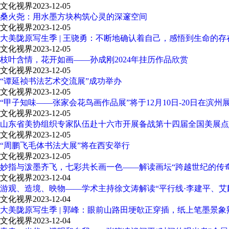
文化视界
2023-12-05
桑火尧：用水墨方块构筑心灵的深邃空间
文化视界
2023-12-05
大美陇原写生季 | 王骁勇：不断地确认着自己，感悟到生命的存
文化视界
2023-12-05
枝叶含情，花开如画——孙成刚2024年挂历作品欣赏
文化视界
2023-12-05
“谭延祯书法艺术交流展”成功举办
文化视界
2023-12-05
“甲子知味——张家会花鸟画作品展”将于12月10日-20日在滨州
文化视界
2023-12-05
山东省美协组织专家队伍赴十六市开展备战第十四届全国美展点
文化视界
2023-12-05
“周鹏飞毛体书法大展”将在西安举行
文化视界
2023-12-05
妙指与泼墨齐飞，七彩共长画一色——解读画坛“跨越世纪的传
文化视界
2023-12-04
游观、造境、映物——学术主持徐文涛解读“平行线·李建平、艾
文化视界
2023-12-04
大美陇原写生季 | 郭峰：眼前山路田埂欹正穿插，纸上笔墨景
文化视界
2023-12-04