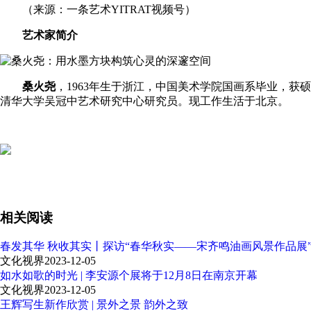
（来源：一条艺术
YITRAT
视频号）
艺术家简介
桑火尧
，1963年生于浙江，中国美术学院国画系毕业，
清华大学吴冠中艺术研究中心研究员。现工作生活于北京。
相关阅读
春发其华 秋收其实丨探访“春华秋实——宋齐鸣油画风景作品展
文化视界
2023-12-05
如水如歌的时光 | 李安源个展将于12月8日在南京开幕
文化视界
2023-12-05
王辉写生新作欣赏 | 景外之景 韵外之致