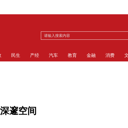
政
民生
产经
汽车
教育
金融
消费
深邃空间