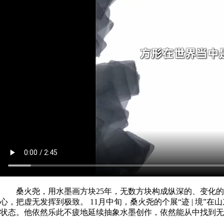
桑火尧，用水墨画方块25年，无数方块构成纵深的、变化
心，把虚无发挥到极致。 11月中旬，桑火尧的个展“迹 | 境
状态。他依然乐此不疲地延续抽象水墨创作，依然能从中找到无