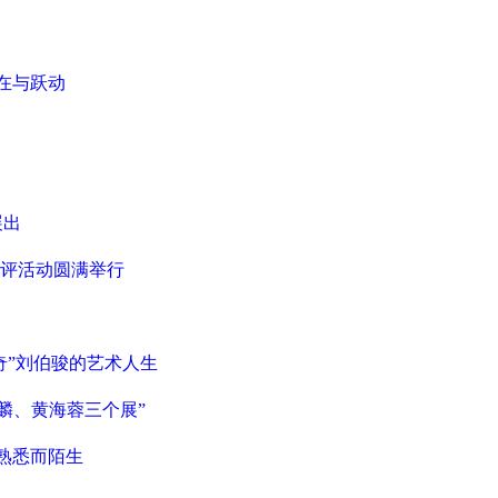
在与跃动
展出
评活动圆满举行
奇”刘伯骏的艺术人生
麟、黄海蓉三个展”
象熟悉而陌生