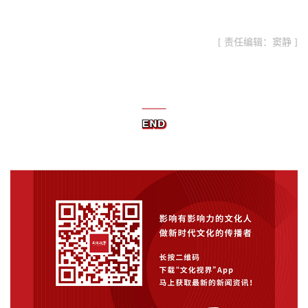
[ 责任编辑：窦静 ]