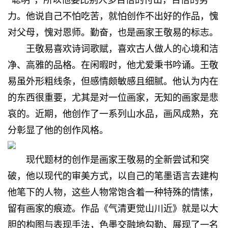
“聪明”，所以他要比别人多百倍的付出，百倍的努
力。他说自己不怕吃苦，就怕创作不出好的作品，愧
对父母，愧对恩师。勤奋，也是画家王敬易的标志。
王敬易喜欢诗词歌赋，喜欢古人做人的心境和洁
净、高雅的品格。在闲暇时，他尤爱秉书吟诵。王敬
易虽外形粗线条，但感情颇敏感且细腻。他认为内在
的东西很重要，尤其是对一位画家，无知的画家是悲
哀的。近期，他创作了一系列山水品，画风成熟，充
分彰显了他的创作风格。
现代题材的创作是画家王敬易的全新尝试和突
破，他以现代的审美方式，以自己的笔墨语言去建构
他笔下的人物，这些人物常饱含着一种特殊的情愫，
留有画家的痕迹。作品《气清更觉山川近》就是以大
胆的构图与表现手法，色墨交融地勾勒、展现了一名