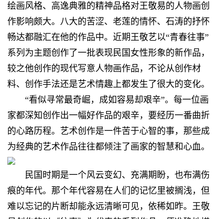
绘画风格、高逸典雅的精神品格对王敬易的人物画创
作影响颇大。八大的苦涩、老莲的情怀、石涛的抒怀
畅达都融汇在他的作品中。近期王敬艺以“青春往事”
系列为主题创作了一批表现民国女性形象的新作品，
较之他创作的现代写意人物画作品，不论从创作材
料、创作手法还是艺术情趣上都发生了很大的变化。
“看似寻常最奇崛，成如容易却艰辛”。每一位画
家都深知创作出一幅好作品的艰辛，要经历一番曲折
的心路历程。艺术创作是一件苦于心智的事，那些成
为经典的艺术作品往往都倾注了画家的智慧和心血。
民国时期是一个风云变幻、充满期盼，也布满伤
痕的年代。那个年代容易在人们的记忆里被搁浅，但
难以忘记的片断却能永远清晰可见，依稀如昨。王敬