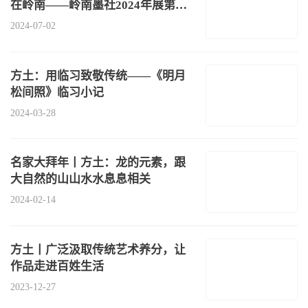
在岭南——岭南墨社2024年展第一
回”在
2024-07-02
方土：用临习致敬传统——《明月
松间照》临习小记
2024-03-28
名家大拜年丨方土：龙的元素，跟
大自然的山山水水息息相关
2024-02-14
方土丨广泛汲取传统艺术养分，让
作品走进百姓生活
2023-12-27