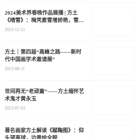
2024美术界春晚作品展播 | 方土
《晴雪》：梅凭素雪增娇艳，雪借
梅花一缕香
2023-12-21
方土｜第四届“高峰之路——新时
代中国画学术邀请展”
2023-08-11
世间再无“老顽童”——方土缅怀艺
术鬼才黄永玉
2023-07-03
著名画家方土解读《蹴鞠图》：仰
头望高球，边景绘全貌