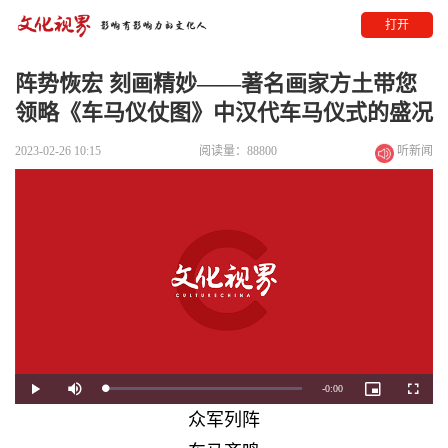
打开
阵势恢宏 刻画精妙——著名画家方土带您
领略《车马仪仗图》中汉代车马仪式的盛况
2023-02-26 10:15
阅读量：88800
听新闻
Remaining
-
0:00
Loaded
:
Play
Mute
Picture-
Fullscre
0%
in-
Picture
众军列阵
Time