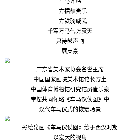
车马齐鸣
一方擂鼓奏乐
一方铁骑威武
千军万马气势震天
只待鼓声响
展英豪
广东省美术家协会名誉主席
中国国家画院美术馆馆长方土
中国体育博物馆研究馆员崔乐泉
带您共同领略《车马仪仗图》中
汉代车马仪式的恢宏场景
彩绘帛画《车马仪仗图》绘于西汉时期
以宏大的视角