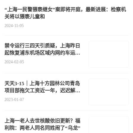
“上海一民警猥亵继女”案即将开庭，最新进展：检察机
关将以猥亵儿童和
2024-11-05
禁令运行三四天引质疑，上海昨日
起恢复浦东机场区域内网约车运
营：平台
2024-02-05
天天3·15｜上海十方园林公司青岛
项目部拖欠工资近一年，迟迟解决
不了
2023-01-07
上海一老人去世核酸依旧更新？福
利院：两老人同名同姓闹了“乌龙”