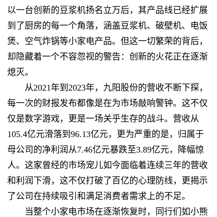
以一台创新的豆浆机扬名立万后，其产品线已经扩展
到了厨房的每一个角落，涵盖豆浆机、破壁机、电饭
煲、空气炸锅等小家电产品。但这一切繁荣的背后，
却隐藏着一个不容忽视的警告：创新的火花正在逐渐
熄灭。
从2021年到2023年，九阳股份的营收不断下探，
每一次的财报发布都像是在为市场敲响警钟。这不仅
仅是数字游戏，更是一场关乎生存的战斗。营收从
105.4亿元滑落到96.13亿元，更为严重的是，归属于
母公司的净利润从7.46亿元暴跌至3.89亿元，降幅惊
人。这家曾经的市场宠儿如今面临着连续三年的营收
和利润下滑，这不仅打破了百亿的心理防线，更揭示
了公司在持续吸引和满足消费者需求上的不足。
当整个小家电市场在逐渐恢复时，同行们如小熊