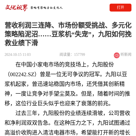
打开
营收利润三连降、市场份额受挑战、多元化
策略陷泥沼……豆浆机“失宠”，九阳如何挽
救业绩下滑
2024-10-15 11:03
阅读量：157799
听新闻
在中国小家电市场的竞技场上，九阳股份
（002242.SZ）曾是一位无可争议的冠军。九阳以豆
浆机起家，曾迅速站稳国内市场，还凭借其创新精
神，一度让竞争对手望尘莫及。但是，随着时间的推
移，这位行业巨头似乎也迎来了衰落的前兆。
过去三年，九阳股份的业绩连续滑坡，公司营收
和净利润双双告急。在这种压力之下，九阳试图通过
高溢价收购进入清洁电器市场，希望能打开新的增长