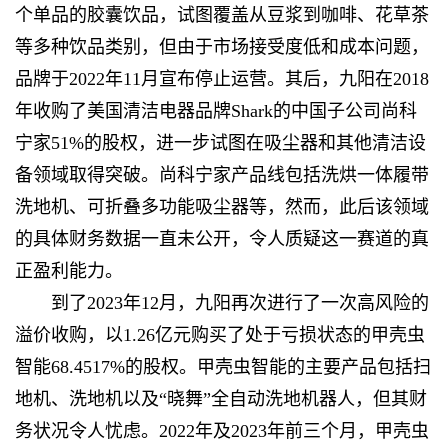
个单品的胶囊饮品，试图覆盖从豆浆到咖啡、花草茶
等多种饮品类别，但由于市场接受度低和成本问题，
品牌于2022年11月宣布停止运营。其后，九阳在2018
年收购了美国清洁电器品牌Shark的中国子公司尚科
宁家51%的股权，进一步试图在吸尘器和其他清洁设
备领域取得突破。尚科宁家产品线包括洗烘一体履带
洗地机、可折叠多功能吸尘器等，然而，此后该领域
的具体财务数据一直未公开，令人质疑这一赛道的真
正盈利能力。
到了2023年12月，九阳再次进行了一次高风险的
溢价收购，以1.26亿元购买了处于亏损状态的甲壳虫
智能68.4517%的股权。甲壳虫智能的主要产品包括扫
地机、洗地机以及“晓舞”全自动洗地机器人，但其财
务状况令人忧虑。2022年及2023年前三个月，甲壳虫