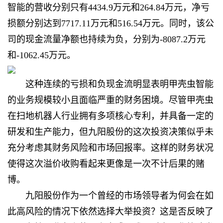
智能的营收分别只有4434.9万元和264.84万元，净亏
损额分别达到7717.11万元和516.54万元。同时，该公
司的现金流量净额也持续为负，分别为-8087.2万元
和-1062.45万元。
这种连续的亏损和负现金流明显表明甲壳虫智能
的业务规模较小且面临严重的财务困境。尽管甲壳虫
在扫地机器人行业拥有多项核心专利，并具备一定的
研发和生产能力，但九阳股份的这次投资决策似乎未
充分考虑其财务风险和市场回报率。这样的财务状况
使得这次溢价收购看起来更像是一次不计后果的赌
博。
九阳股份作为一个曾经的市场领导者为何会在如
此高风险的情况下依然选择大举投资？这是否反映了