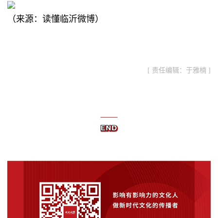
（来源：
读懂临沂微博
）
[ 责任编辑：于雅楠 ]