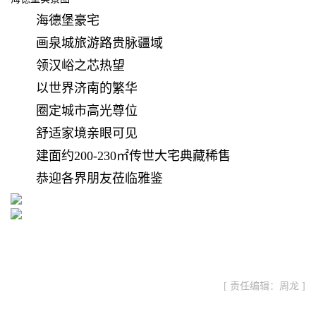
海德堡豪宅
画泉城旅游路贵脉疆域
领汉峪之芯热望
以世界济南的繁华
圈定城市高光尊位
舒适家境亲眼可见
建面约200-230㎡传世大宅典藏稀售
恭迎各界朋友莅临雅鉴
[ 责任编辑：周龙 ]