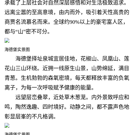
承载了上层社会对自然深层感悟和对生活极致追求。
远离尘嚣的至高意境，由内而外，吸引着天性高贵的
商贾名流慕名而来。全球约90%以上的豪宅富人区，
都与“山”密不可分。
海德堡实景图
海德堡择址泉城宜居佳地，花椒山、凤凰山、莲
花山三山环绕。近拥一线原生山景，山势绵延，满目
青葱。生机勃勃的森氧密境，每天都释放丰富的负氧
离子，为每一次呼吸赋予健康的能量。
远望层峦叠翠，近处草木葱茏。内外景致呼应和
鸣，陶然逸趣、四时境好。动静之间，都不露声色地
彰显层峯的不凡格调。
海德堡实景图