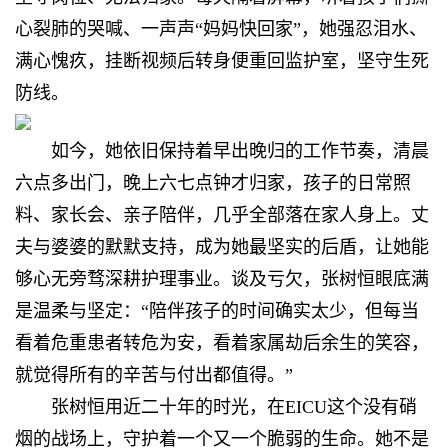
心裂肺的哭喊、一声声“妈妈快回家”，她强忍泪水、
满心愧疚，挂断视频后转身便重回监护室，坚守生死
防线。
如今，她依旧保持着早出晚归的工作节奏，清晨
六点多出门，晚上六七点钟才归家，孩子的日常照
料、家长会、亲子陪伴，几乎全部落在家人身上。丈
夫与婆婆的默默支持，成为她最坚实的后盾，让她能
够心无旁骛深耕护理事业。谈及亏欠，张树恒眼底满
是温柔与坚定：“陪伴孩子的时间确实太少，但每当
看着危重患者转危为安，看着家属劫后余生的笑容，
就觉得所有的辛苦与付出都值得。”
张树恒用近二十年的时光，在EICU这个没有硝
烟的战场上，守护着一个又一个脆弱的生命。她不是