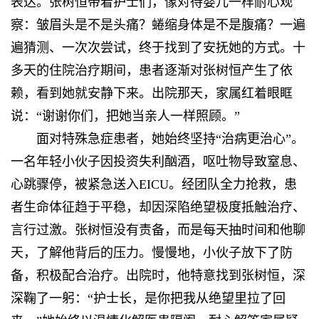
表达。张树恒带着护士们，像对待婴儿一样耐心观
察：皱眉头是不是头痛？蜷缩身体是不是腹痛？一遍
遍猜测、一次次尝试，终于找到了安抚她的方式。十
多天的住院治疗期间，患者逐渐对张树恒产生了依
赖，看到她就安静下来。出院那天，家属红着眼眶
说：“谢谢你们，把她当亲人一样照顾。”
面对特殊急症患者，她始终坚持“治病更治心”。
一名年轻小伙子因投资失利酗酒，呕吐物导致窒息、
心跳骤停，被紧急送入EICU。经团队全力抢救，患
者生命体征趋于平稳，却因深陷绝望极度抵触治疗、
言行过激。张树恒没有责备，而是每天抽时间和他聊
天，了解他背后的压力。慢慢地，小伙子放下了防
备，积极配合治疗。出院时，他特意找到张树恒，深
深鞠了一躬：“护士长，是你把我从绝望里拉了回