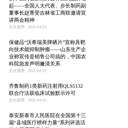
起——全国人大代表、步长制药副
董事长赵菁受吉林省工商联邀请宣
讲两会精神
文化视界
2026-04-03
保健品“沃希瑞美牌硒片”宣称具靶
向技术能抑制肿瘤——山东生产企
业称宣传是销售公司搞的，中国农
科院急发声明撇清关系
文化视界
2026-04-03
齐鲁制药1类新药注射用QLS5132
联合疗法获临床试验默示许可
文化视界
2026-04-01
泰安新泰市人民医院在全国第十三
届“县域医疗榜样力量”系列评选活