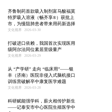
齐鲁制药首款吸入制剂富马酸福莫
特罗吸入溶液（畅齐享®）获批上
市，为慢阻肺患者带来用药新选择
文化视界
2026-03-30
打破进口依赖，我国首次实现医用
级阿尔法同位素居里级量产
文化视界
2026-03-29
从 “产学研” 走向 “临床用”——银
丰（济南）医院非侵入式脑机接口
训练营破解卒中康复医学难题
文化视界
2026-03-28
科研赋能强学科，薪火相传护新生
——记泰安市中心医院生殖医学中