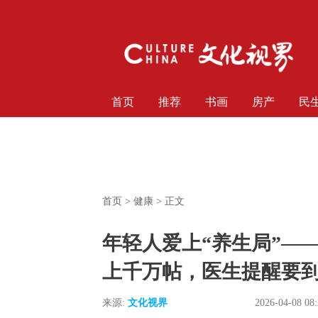
首页
推荐
书画
房产
民
首页
>
健康
> 正文
年轻人爱上“养生局”—
上千万帖，医生提醒要
来源:
文化视界
2026-04-08 08: