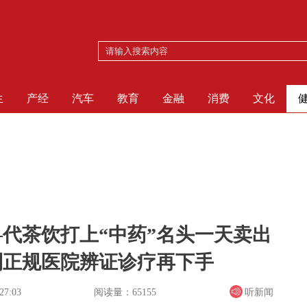
生
产经
汽车
教育
金融
消费
文化
—代茶饮打上“中药”名头一天卖出
到正规医院辨证诊疗再下手
阅读量：65155
听新闻
27:03