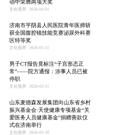
动中荣膺两项大奖
文化视界
2026-04-01
济南市平阴县人民医院青年医师斩
获全国腹腔镜技能竞赛泌尿外科赛
区特等奖
文化视界
2026-03-31
男子CT报告竟标注“子宫形态正
常”——院方通报：涉事人员已被
停职
文化视界
2026-03-31
山东麦德森发展集团向山东省乡村
振兴基金会·天使健康专项基金“关
爱医务人员健康基金”捐赠善款仪
式在济南举行
文化视界
2026-03-30