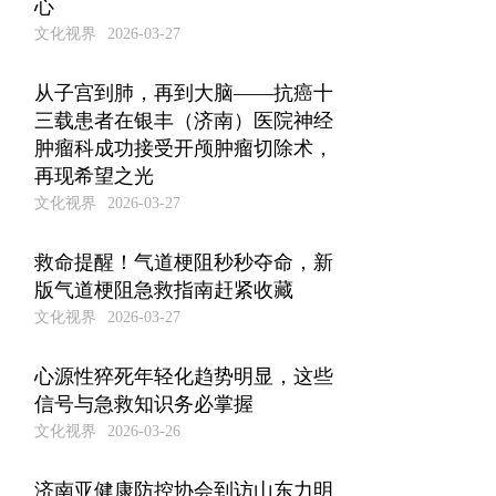
心
文化视界
2026-03-27
从子宫到肺，再到大脑——抗癌十
三载患者在银丰（济南）医院神经
肿瘤科成功接受开颅肿瘤切除术，
再现希望之光
文化视界
2026-03-27
救命提醒！气道梗阻秒秒夺命，新
版气道梗阻急救指南赶紧收藏
文化视界
2026-03-27
心源性猝死年轻化趋势明显，这些
信号与急救知识务必掌握
文化视界
2026-03-26
济南亚健康防控协会到访山东力明