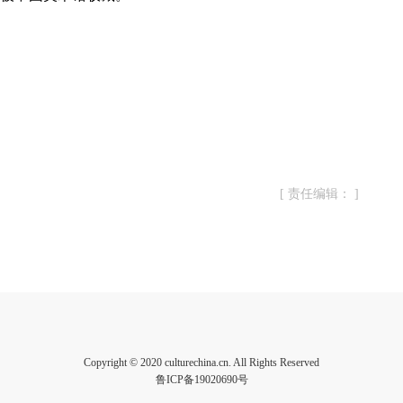
[ 责任编辑： ]
Copyright © 2020 culturechina.cn. All Rights Reserved
鲁ICP备19020690号