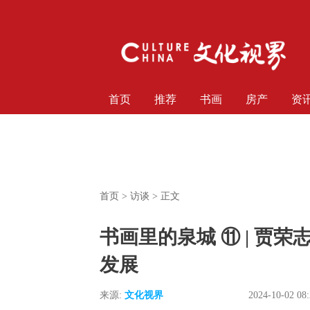
首页
推荐
书画
房产
资
首页
>
访谈
> 正文
书画里的泉城 ⑪ | 贾
发展
来源:
文化视界
2024-10-02 08: