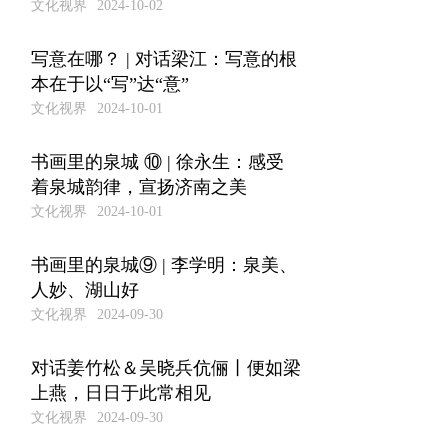
文化视界
2024-10-02
写意在哪？ | 对话梁江：写意的根
本在于以“写”达“意”
文化视界
2024-10-01
书画里的泉城 ⑩ | 徐永生：感受
着泉城韵律，宣扬济南之美
文化视界
2024-10-01
书画里的泉城⑨ | 李学明：泉美、
人妙、湖山好
文化视界
2024-09-30
对话姜竹松＆吴晓兵伉俪丨便如梁
上燕，日日于此常相见
文化视界
2024-09-30