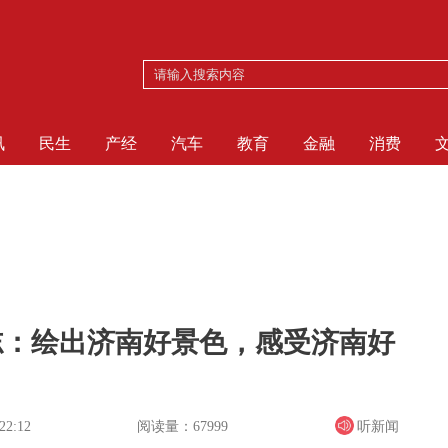
讯
民生
产经
汽车
教育
金融
消费
荣志：绘出济南好景色，感受济南好
阅读量：67999
听新闻
22:12