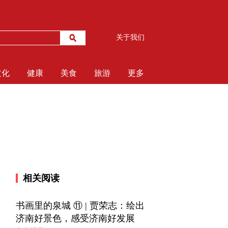
关于我们
文化
健康
美食
旅游
更多
相关阅读
书画里的泉城 ⑪ | 贾荣志：绘出
济南好景色，感受济南好发展