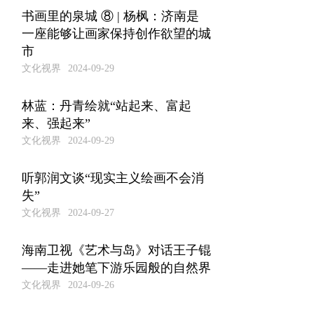
书画里的泉城 ⑧ | 杨枫：济南是
一座能够让画家保持创作欲望的城
市
文化视界
2024-09-29
林蓝：丹青绘就“站起来、富起
来、强起来”
文化视界
2024-09-29
听郭润文谈“现实主义绘画不会消
失”
文化视界
2024-09-27
海南卫视《艺术与岛》对话王子锟
——走进她笔下游乐园般的自然界
文化视界
2024-09-26