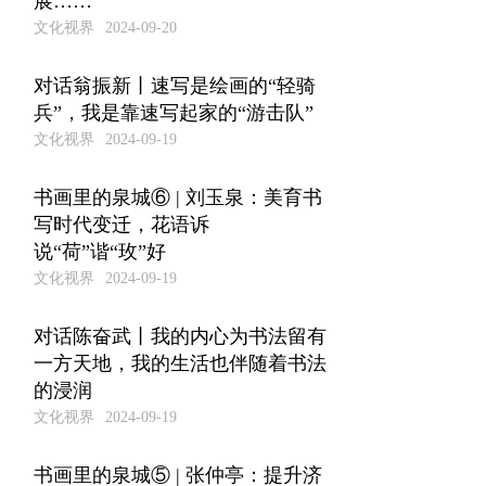
展……
文化视界
2024-09-20
对话翁振新丨速写是绘画的“轻骑
兵”，我是靠速写起家的“游击队”
文化视界
2024-09-19
书画里的泉城⑥ | 刘玉泉：美育书
写时代变迁，花语诉
说“荷”谐“玫”好
文化视界
2024-09-19
对话陈奋武丨我的内心为书法留有
一方天地，我的生活也伴随着书法
的浸润
文化视界
2024-09-19
书画里的泉城⑤ | 张仲亭：提升济