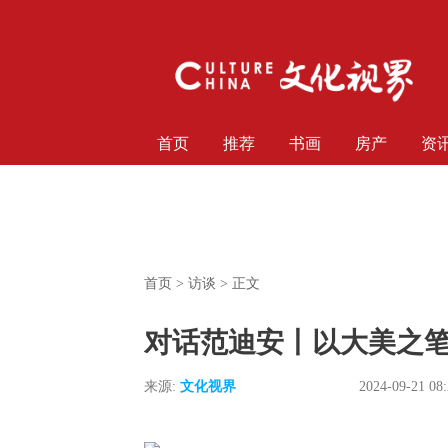
首页
推荐
书画
房产
资
首页
>
访谈
> 正文
对话范迪安丨以大美之
来源:
文化视界
2024-09-21 08: