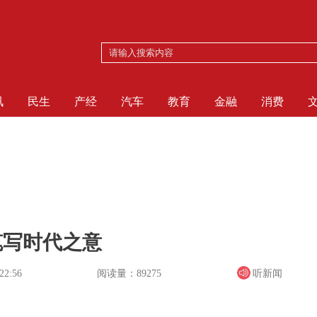
讯
民生
产经
汽车
教育
金融
消费
笔写时代之意
阅读量：89275
听新闻
22:56