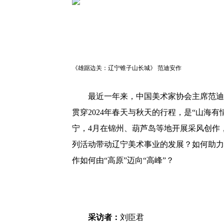
《雄踞边关：辽宁锥子山长城》 范迪安作
最近一年来，中国美术家协会主席范迪
贯穿2024年春天与秋天的行程，是“山海
宁，4月在锦州、葫芦岛等地开展采风创作
列活动带动辽宁美术事业的发展？如何助力
作如何由“高原”迈向“高峰”？
采访者：
刘臣君