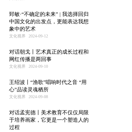
郅敏·“不确定的未来” | 我选择回归
中国文化的出发点，更能表达我想
象中的艺术
文化视界
2024-09-12
对话朝戈丨艺术真正的成长过程和
网红传播是两回事
文化视界
2024-09-10
王绍波丨“渔歌”唱响时代之音 “用
心”品读灵魂栖所
文化视界
2024-09-08
对话孟宪德丨美术教育不仅仅局限
于培养画家，它更是一个塑造人的
过程