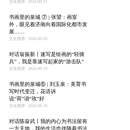
文化视界
2024-09-21
书画里的泉城 ⑦ | 张望：画室
外，眼见着济南向着国际化都市发
展……
文化视界
2024-09-20
对话翁振新丨速写是绘画的“轻骑
兵”，我是靠速写起家的“游击队”
文化视界
2024-09-19
书画里的泉城⑥ | 刘玉泉：美育书
写时代变迁，花语诉
说“荷”谐“玫”好
文化视界
2024-09-19
对话陈奋武丨我的内心为书法留有
一方天地，我的生活也伴随着书法