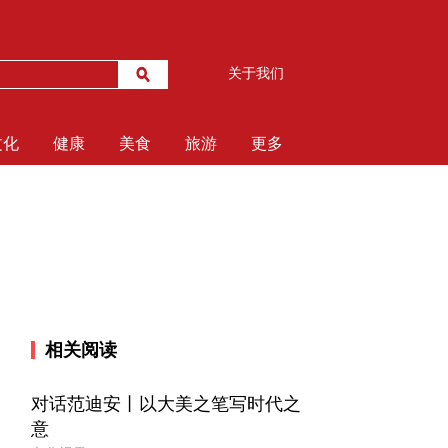
关于我们
文化
健康
美食
旅游
更多
相关阅读
对话范迪安丨以大美之笔写时代之
意