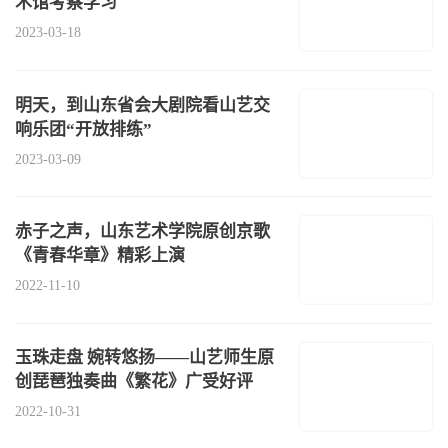
术馆考察学习
2023-03-18
明天，到山东省会大剧院看山艺交
响乐团“开放排练”
2023-03-09
赤子之声，山东艺术学院原创京歌
《青春华章》精彩上演
2022-11-10
玉珠走盘 婉转悠扬——山艺师生原
创琵琶独奏曲《繁花》广受好评
2022-10-31