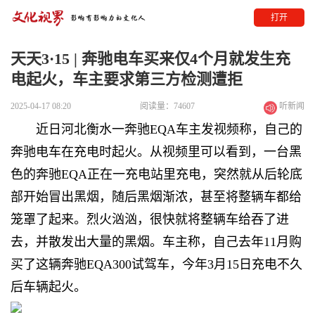
打开
天天3·15 | 奔驰电车买来仅4个月就发生充
电起火，车主要求第三方检测遭拒
2025-04-17 08:20
阅读量：74607
听新闻
近日河北衡水一奔驰EQA车主发视频称，自己的
奔驰电车在充电时起火。从视频里可以看到，一台黑
色的奔驰EQA正在一充电站里充电，突然就从后轮底
部开始冒出黑烟，随后黑烟渐浓，甚至将整辆车都给
笼罩了起来。烈火汹汹，很快就将整辆车给吞了进
去，并散发出大量的黑烟。车主称，自己去年11月购
买了这辆奔驰EQA300试驾车，今年3月15日充电不久
后车辆起火。