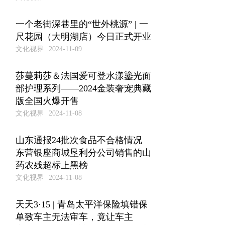
一个老街深巷里的“世外桃源” | 一
尺花园（大明湖店）今日正式开业
文化视界
2024-11-09
莎蔓莉莎＆法国爱可登水漾鎏光面
部护理系列——2024金装奢宠典藏
版全国火爆开售
文化视界
2024-11-08
山东通报24批次食品不合格情况
东营银座商城垦利分公司销售的山
药农残超标上黑榜
文化视界
2024-11-08
天天3·15 | 青岛太平洋保险填错保
单致车主无法审车，竟让车主