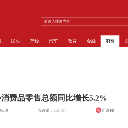
讯
民生
产经
汽车
教育
金融
消费
消费品零售总额同比增长5.2%
阅读量：131484
听新闻
05:10