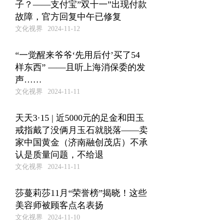
子？——支付宝”双十一”出现付款
故障，官方回复中午已修复
文化视界
2024-11-12
“一觉醒来爷爷‘先用后付’买了54
样东西” ——且听上海消保委的发
声……
文化视界
2024-11-11
天天3·15 | 近5000元的足金和田玉
戒指戴了没俩月玉石就脱落——卖
家中国黄金（济南融创茂店）不承
认是质量问题，不给退
文化视界
2024-11-11
莎蔓莉莎11月“荣誉榜”揭晓！这些
美容师被顾客点名表扬
文化视界
2024-11-10