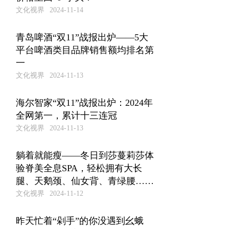
文化视界
2024-11-14
青岛啤酒“双11”战报出炉——5大
平台啤酒类目品牌销售额均排名第
一
文化视界
2024-11-13
海尔智家“双11”战报出炉：2024年
全网第一，累计十三连冠
文化视界
2024-11-13
躺着就能瘦——冬日到莎蔓莉莎体
验脊美全息SPA，轻松拥有大长
腿、天鹅颈、仙女背、青绿腰……
文化视界
2024-11-12
昨天忙着“剁手”的你没遇到幺蛾