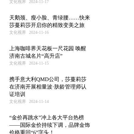
文化视界
2024-11-17
天鹅颈、瘦小脸、青绿腰……快来
莎蔓莉莎开启你的精致变美之旅
文化视界
2024-11-16
上海咖啡界天花板一尺花园 唤醒
济南古城名片“高升店”
文化视界
2024-11-15
携手意大利QMD公司，莎蔓莉莎
在济南开展相量波·肤龄管理师认
证培训
文化视界
2024-11-14
“金价再跳水”冲上各大平台热榜
——国际金价持续下调，品牌金饰
价格重回“6”字头！