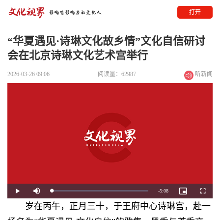
打开
“华夏遇见·诗琳文化故乡情”文化自信研讨
会在北京诗琳文化艺术宫举行
2026-03-26 09:06
阅读量：62987
听新闻
Remaining
-
5:08
Loaded
:
Play
Mute
Picture-
Fullscre
0%
in-
Picture
岁在丙午，正月三十，于王府中心诗琳宫，赴一
Time