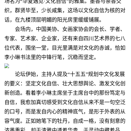
场名为“华夏遇见·文化自信”的雅集。墨香与茶香交
织，群贤毕至，少长咸集，这场以文化自信为核的对
话，在九楼顶层明媚的阳光房里缓缓铺展。
会场内，中国美协、女画家协会的会长、学者、
专家、艺术家、企业家，还有来自四川艺术界的七八
位代表，围坐一堂，目光里满是对文化的赤诚，恰如
李小琳书法里的中锋行笔，沉稳而坚定。
论坛伊始，主持人提及“十五五”规划中文化发展
的要义：坚定文化自信、壮大思想舆论、激发文化创
新创造。看着
李
小琳主席坐于主席台中的那份笃定与
自信，我愈加真切感受到文化自信从来不是一句空泛
的口号，而是发自内心的精神底气，是形于外表的从
容气度。正如她笔下的牡丹，自成一格，没有刻意的
浓墨重彩，却于清雅中透着华贵，于灵动中藏着品