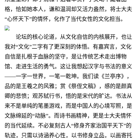
格，恰如她本人，谦和温润却又活力盎然，将士大夫
“心怀天下”的情怀，化作了当代女性的文化担当。
论坛的核心论道，从文化自信的内核展开，也让
我对“文化”二字有了更深刻的体悟。有嘉宾言，文化
自信是扎根于血脉的坚守，是让传统艺术走出博物
馆、走进生活的勇气。这让我想起汉字与书法的意义
——一字一世界，一笔一乾坤。我们读《兰亭序》，
品的是王羲之的风雅；赏《祭侄文稿》，感的是颜真
卿的悲愤；观苏轼行书，悟的是宋代的旷达。书法从
来不是单纯的笔墨游戏，而是中国人的心境写照，是
文脉绵延的“动脉”。而诗书画精神，更是士大夫情怀
的当代延续。不必复刻古人“修身齐家治国平天下”的
轨迹，只需以诗涵养心性，以书修身立品，以画寄托