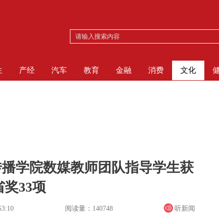
生
产经
汽车
教育
金融
消费
文化
传播学院数媒教师团队指导学生获
奖33项
阅读量：140748
听新闻
53:10