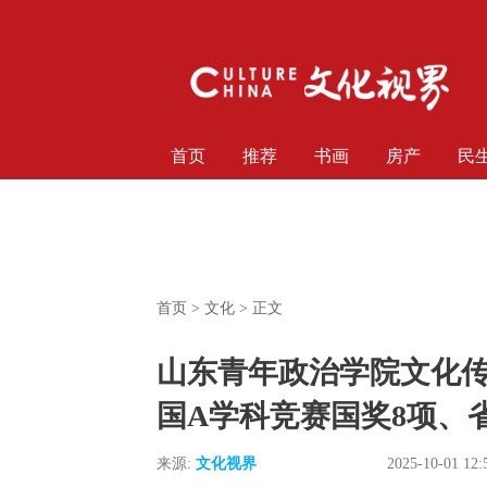
首页
推荐
书画
房产
民
首页
>
文化
> 正文
山东青年政治学院文化
国A学科竞赛国奖8项、省
来源:
文化视界
2025-10-01 12: