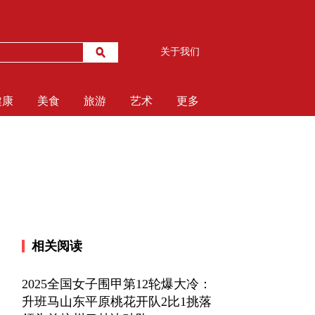
关于我们
健康
美食
旅游
艺术
更多
相关阅读
2025全国女子围甲第12轮爆大冷：
升班马山东平原桃花开队2比1挑落