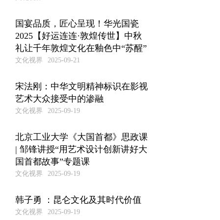
国宴品质，匠心呈现！华光国瓷
2025【好运连连·敦煌传世】中秋
礼让千年敦煌文化在釉色中“苏醒”
文化视界
2025-09-21
宋法刚：中华文明精神标识在影视
艺术大众接受中的渗融
文化视界
2025-09-19
北京工业大学《大国首都》思政课
| 邹锋讲授“用艺术设计创新讲好大
国首都故事”专题课
文化视界
2025-09-19
韩子勇 ：昆仑文化及其时代价值
文化视界
2025-09-19