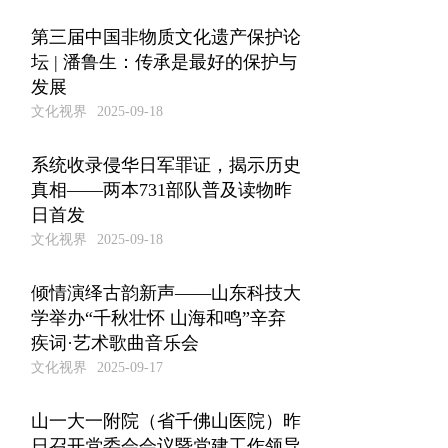
第三届中国非物质文化遗产保护论
坛 | 潘鲁生：传承是最好的保护与
发展
文化视界
2025-09-18
系统收录侵华日军罪证，揭示历史
真相——两本731部队普及读物昨
日首发
文化视界
2025-09-18
倾情演绎古韵新声——山东科技大
学举办“千秋壮怀 山海和鸣”辛弃
疾词·艺术歌曲音乐会
文化视界
2025-09-17
山一大一附院（省千佛山医院）昨
日召开党委会会议暨党建工作领导