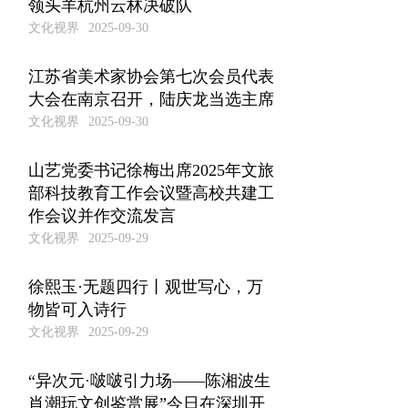
领头羊杭州云林决破队
文化视界
2025-09-30
江苏省美术家协会第七次会员代表
大会在南京召开，陆庆龙当选主席
文化视界
2025-09-30
山艺党委书记徐梅出席2025年文旅
部科技教育工作会议暨高校共建工
作会议并作交流发言
文化视界
2025-09-29
徐熙玉·无题四行丨观世写心，万
物皆可入诗行
文化视界
2025-09-29
“异次元·啵啵引力场——陈湘波生
肖潮玩文创鉴赏展”今日在深圳开