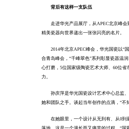
背后有这样一支队伍
走进华光产品展厅，从APEC北京峰
精美瓷器向世界递出一张张闪亮的名片。
2014年北京APEC峰会，华光国瓷以“
合青岛峰会，“千峰翠色”系列彰显瓷器温
心打磨，5位国家级陶瓷艺术大师、60位省
力。
孙庆萍是华光国瓷设计艺术中心总监、中
她和团队之手。谈起当年创作的点滴，“不
在她眼里，一个设计从无到有、从0到
落地，这是一个漫长而又痛苦的过程。“国