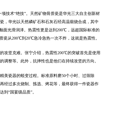
一项技术“绝技”。天然矿物骨质瓷是华光三大自主创新材
瓷，华光以天然磷矿石和石灰石经高温煅烧合成，其中
釉面光滑润泽。热震性更是达到200℃，远超国际标准的
骨质瓷从200℃到20℃急冷急热一次不炸，这就是热震性。
的攻坚克难。张宁介绍，热震性200℃的突破首先是使用
的调整等。此外，抗摔性也是他们在持续攻坚的方向。
到精美瓷器的蜕变过程。标准原料磨50个小时、过筛除
再经过多次烧制、拣选、烤花等，最终获得一件瓷器作
达到“国宴级品质”。