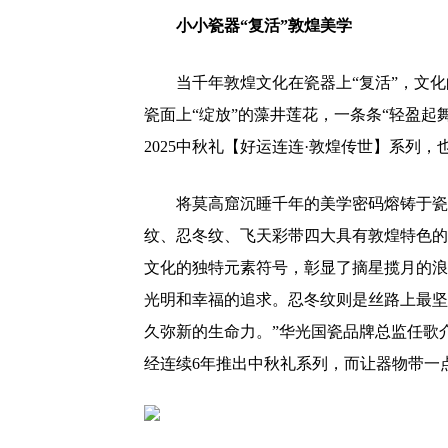
小小瓷器“复活”敦煌美学
当千年敦煌文化在瓷器上“复活”，文
瓷面上“绽放”的藻井莲花，一条条“轻盈
2025中秋礼【好运连连·敦煌传世】系列
将莫高窟沉睡千年的美学密码熔铸于瓷
纹、忍冬纹、飞天彩带四大具有敦煌特色的
文化的独特元素符号，彰显了摘星揽月的浪
光明和幸福的追求。忍冬纹则是丝路上最坚
久弥新的生命力。”华光国瓷品牌总监任歌
经连续6年推出中秋礼系列，而让器物带一