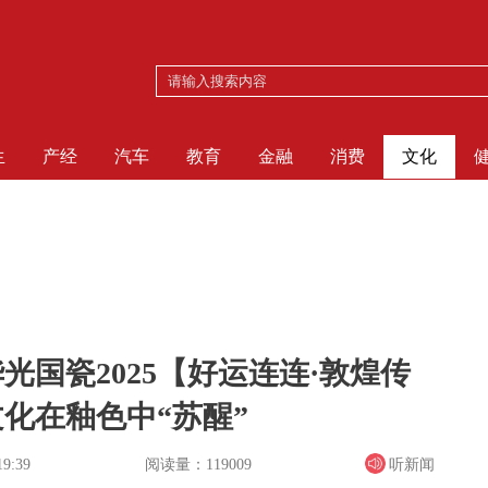
生
产经
汽车
教育
金融
消费
文化
国瓷2025【好运连连·敦煌传
化在釉色中“苏醒”
阅读量：119009
听新闻
19:39