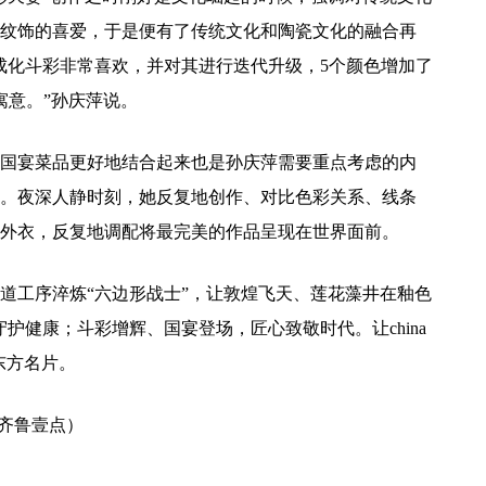
纹饰的喜爱，于是便有了传统文化和陶瓷文化的融合再
成化斗彩非常喜欢，并对其进行迭代升级，5个颜色增加了
寓意。”孙庆萍说。
国宴菜品更好地结合起来也是孙庆萍需要重点考虑的内
。夜深人静时刻，她反复地创作、对比色彩关系、线条
美外衣，反复地调配将最完美的作品呈现在世界面前。
2道工序淬炼“六边形战士”，让敦煌飞天、莲花藻井在釉色
守护健康；斗彩增辉、国宴登场，匠心致敬时代。让china
东方名片。
·齐鲁壹点
）