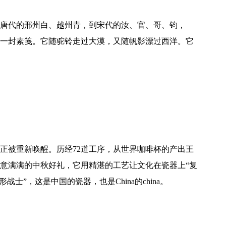
唐代的邢州白、越州青，到宋代的汝、官、哥、钧，
一封素笺。它随驼铃走过大漠，又随帆影漂过西洋。它
正被重新唤醒。历经72道工序，从世界咖啡杯的产出王
意满满的中秋好礼，它用精湛的工艺让文化在瓷器上“复
士”，这是中国的瓷器，也是China的china。