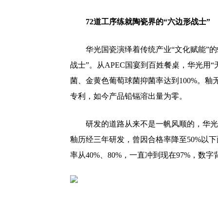
72道工序练就陶瓷界的“六边形战士”
华光国瓷演绎着传统产业“文化赋能”
战士”。从APEC国宴到百姓餐桌，华光用
菌、金黄色葡萄球菌抑菌率达到100%。釉
专利，如今产品铅镉溶出量为零。
研发的道路从来不是一帆风顺的，华光
釉历经三年研发，曾因合格率降至50%以
率从40%、80%，一直冲到现在97%，数