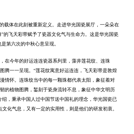
化的载体在此刻被重新定义。走进华光国瓷展厅，一朵朵在
起舞”的飞天彩带赋予了瓷器文化气与生命力。这是华光国瓷
，也是第六次的中秋心意呈现。
，在今年的好运连连瓷器系列里，藻井莲花纹、连珠
图腾一一呈现。“莲花纹寓意好运连连，飞天彩带是敦煌
漫情怀。连珠纹当中的每一颗珠都代表太阳，象征着对
韧的植物图腾，錾刻于瓷身流转不息，象征中华文明历
介绍，秉承中国人过中国节送中国礼的理念，华光国瓷已
点文化气息，又有一定的实用性，则是他们的研发初衷。