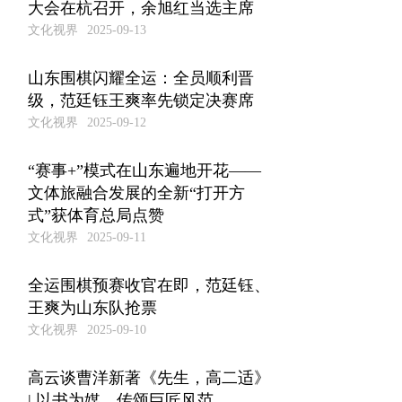
大会在杭召开，余旭红当选主席
文化视界
2025-09-13
山东围棋闪耀全运：全员顺利晋
级，范廷钰王爽率先锁定决赛席
文化视界
2025-09-12
“赛事+”模式在山东遍地开花——
文体旅融合发展的全新“打开方
式”获体育总局点赞
文化视界
2025-09-11
全运围棋预赛收官在即，范廷钰、
王爽为山东队抢票
文化视界
2025-09-10
高云谈曹洋新著《先生，高二适》
| 以书为媒，传颂巨匠风范