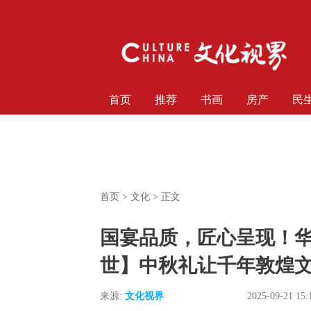
首页
推荐
书画
房产
民
首页
>
文化
> 正文
国宴品质，匠心呈现！华光
世】中秋礼让千年敦煌文
来源:
文化视界
2025-09-21 15: