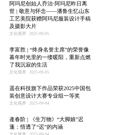
阿玛尼创始人乔治·阿玛尼昨日离
世 | 敬意与怀念——潘鲁生忆山东
工艺美院获赠阿玛尼服装设计手稿
及摄影大片
文化视界
2025-09-05
李富胜 | “终身名誉主席”的荣誉像
暮年时光里的一缕暖阳，重新点燃
了我沉寂的生活
文化视界
2025-09-05
遥在科技旗下作品荣获2025中国包
装创意设计大赛专业组一等奖​
文化视界
2025-09-04
逄春阶 | 《生万物》“大脚娘”迟
蓬：悟透了“迟”的内涵
文化视界
2025-09-04