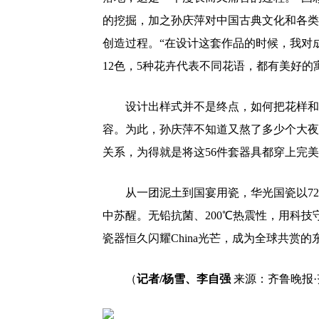
的挖掘，加之孙庆萍对中国古典文化和各类
创造过程。“在设计这套作品的时候，我对
12色，5种花卉代表不同花语，都有美好的
设计出样式并不是终点，如何把花样和
容。为此，孙庆萍不知道又熬了多少个大夜
关系，为得就是将这56件套器具都穿上完
从一团泥土到国宴用瓷，华光国瓷以7
中苏醒。无铅抗菌、200℃热震性，用科技
瓷器恒久闪耀China光芒，成为全球共赏的
（
记者/
杨雪、李自强
来源：
齐鲁晚报