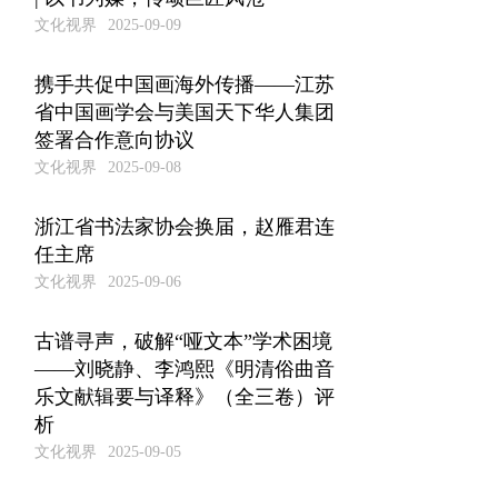
文化视界
2025-09-09
携手共促中国画海外传播——江苏
省中国画学会与美国天下华人集团
签署合作意向协议
文化视界
2025-09-08
浙江省书法家协会换届，赵雁君连
任主席
文化视界
2025-09-06
古谱寻声，破解“哑文本”学术困境
——刘晓静、李鸿熙《明清俗曲音
乐文献辑要与译释》（全三卷）评
析
文化视界
2025-09-05