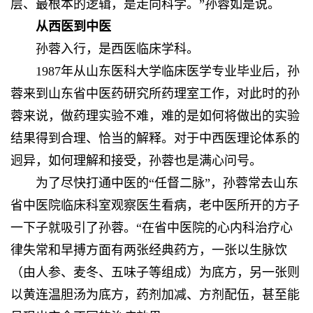
层、最根本的逻辑，是走向科学。”孙蓉如是说。
从西医到中医
孙蓉入行，是西医临床学科。
1987年从山东医科大学临床医学专业毕业后，孙
蓉来到山东省中医药研究所药理室工作，对此时的孙
蓉来说，做药理实验不难，难的是如何将做出的实验
结果得到合理、恰当的解释。对于中西医理论体系的
迥异，如何理解和接受，孙蓉也是满心问号。
为了尽快打通中医的“任督二脉”，孙蓉常去山东
省中医院临床科室观察医生看病，老中医所开的方子
一下子就吸引了孙蓉。“在省中医院的心内科治疗心
律失常和早搏方面有两张经典药方，一张以生脉饮
（由人参、麦冬、五味子等组成）为底方，另一张则
以黄连温胆汤为底方，药剂加减、方剂配伍，甚至能