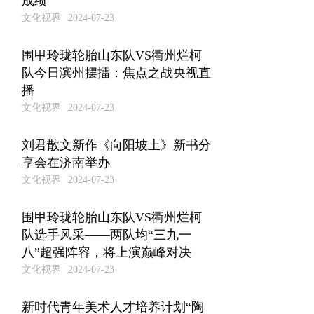
成绩
文化视界
2024-07-23
围甲玲珑轮胎山东队VS衢州烂柯
队今日滨州摆擂：焦点之战央视直
播
文化视界
2024-07-23
刘君散文新作《向阳坡上》新书分
享会在济南举办
文化视界
2024-07-23
围甲玲珑轮胎山东队VS衢州烂柯
队选手风采——两队均“三九一
八”超强阵容，将上演巅峰对决
文化视界
2024-07-23
新时代青年美术人才培养计划“陶