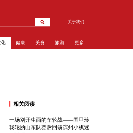
关于我们
文化
健康
美食
旅游
更多
相关阅读
一场别开生面的车轮战——围甲玲
珑轮胎山东队赛后回馈滨州小棋迷