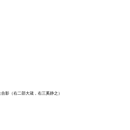
学生合影（右二邵大箴，右三奚静之）