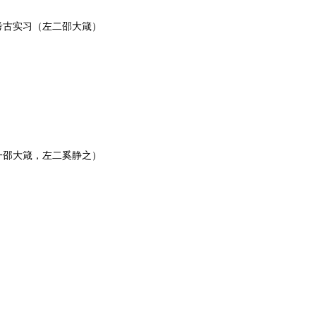
考古实习（左二邵大箴）
一邵大箴，左二奚静之）