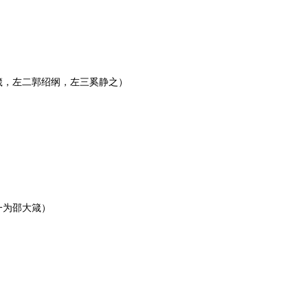
大箴，左二郭绍纲，左三奚静之）
一为邵大箴）