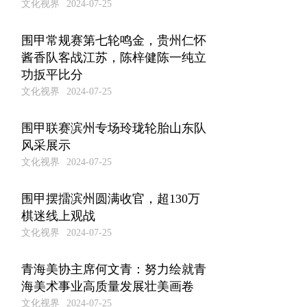
文化视界
2024-07-25
围甲常规赛第七轮鸣金，贵州仁怀
酱香队客战江苏，陈梓健陈一纯立
功扳平比分
文化视界
2024-07-25
围甲联赛滨州专场玲珑轮胎山东队
风采展示
文化视界
2024-07-25
围甲摆擂滨州圆满收官，超130万
棋迷线上观战
文化视界
2024-07-25
青海美协主席何文青：努力绘就青
海美术事业高质量发展壮美画卷
文化视界
2024-07-25